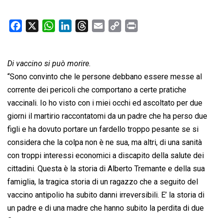
F
X
W
L
T
E
C
P
a
h
i
h
m
o
r
c
a
n
r
a
p
i
Di vaccino si può morire.
e
t
k
e
i
y
n
b
s
e
a
l
L
t
“Sono convinto che le persone debbano essere messe al
o
A
d
d
i
corrente dei pericoli che comportano a certe pratiche
o
p
I
s
n
vaccinali. Io ho visto con i miei occhi ed ascoltato per due
k
p
n
k
giorni il martirio raccontatomi da un padre che ha perso due
figli e ha dovuto portare un fardello troppo pesante se si
considera che la colpa non è ne sua, ma altri, di una sanità
con troppi interessi economici a discapito della salute dei
cittadini. Questa è la storia di Alberto Tremante e della sua
famiglia, la tragica storia di un ragazzo che a seguito del
vaccino antipolio ha subito danni irreversibili. E’ la storia di
un padre e di una madre che hanno subito la perdita di due