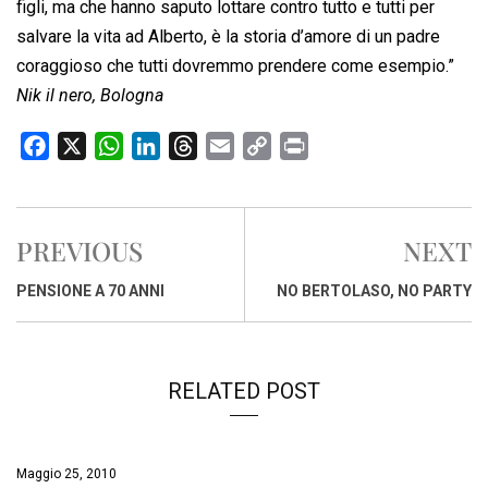
figli, ma che hanno saputo lottare contro tutto e tutti per
salvare la vita ad Alberto, è la storia d’amore di un padre
coraggioso che tutti dovremmo prendere come esempio.”
Nik il nero, Bologna
F
X
W
L
T
E
C
P
a
h
i
h
m
o
r
c
a
n
r
a
p
i
e
t
k
e
i
y
n
PREVIOUS
NEXT
b
s
e
a
l
L
t
o
A
d
d
i
PENSIONE A 70 ANNI
NO BERTOLASO, NO PARTY
o
p
I
s
n
k
p
n
k
RELATED POST
Maggio 25, 2010