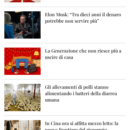
Elon Musk: “Tra dieci anni il denaro
potrebbe non servire più”
La Generazione che non riesce più a
uscire di casa
Gli allevamenti di polli stanno
alimentando i batteri della diarrea
umana
In Cina ora si affitta mezzo letto: la
nuova frontiera del risparmio