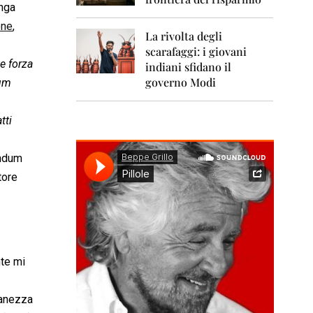
0
enga
1
1
one
,
La rivolta degli
scarafaggi: i giovani
2
e forza
0
indiani sfidano il
1
governo Modi
dum
2
2
tti
0
1
3
endum
tore
2
0
1
4
2
0
nte mi
1
5
anezza
2