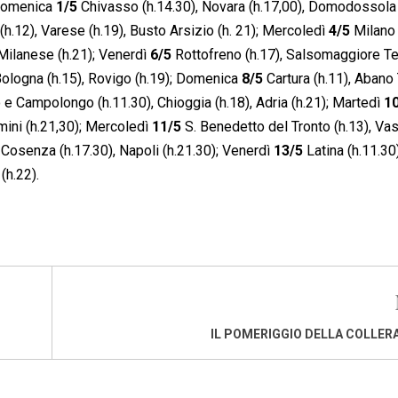
; Domenica
1/5
Chivasso (h.14.30), Novara (h.17,00), Domodossola (
.12), Varese (h.19), Busto Arsizio (h. 21); Mercoledì
4/5
Milano 
 Milanese (h.21); Venerdì
6/5
Rottofreno (h.17), Salsomaggiore T
Bologna (h.15), Rovigo (h.19); Domenica
8/5
Cartura (h.11), Abano
e Campolongo (h.11.30), Chioggia (h.18), Adria (h.21); Martedì
1
mini (h.21,30); Mercoledì
11/5
S. Benedetto del Tronto (h.13), Va
, Cosenza (h.17.30), Napoli (h.21.30); Venerdì
13/5
Latina (h.11.30)
(h.22).
IL POMERIGGIO DELLA COLLER