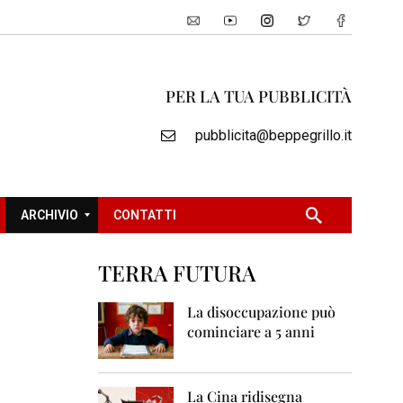
PER LA TUA PUBBLICITÀ
pubblicita@beppegrillo.it
ARCHIVIO
CONTATTI
TERRA FUTURA
2
0
La disoccupazione può
0
cominciare a 5 anni
5
2
0
La Cina ridisegna