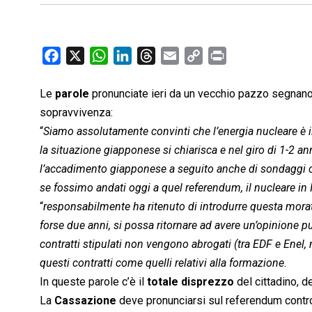
F
X
W
L
T
E
C
P
a
h
i
h
m
o
r
c
a
n
r
a
p
i
Le
parole
pronunciate ieri da un vecchio pazzo segnano il 
e
t
k
e
i
y
n
sopravvivenza:
b
s
e
a
l
L
t
“
Siamo assolutamente convinti che l’energia nucleare è il
o
A
d
d
i
la situazione giapponese si chiarisca e nel giro di 1-2 a
o
p
I
s
n
l’accadimento giapponese a seguito anche di sondaggi ch
k
p
n
k
se fossimo andati oggi a quel referendum, il nucleare in I
“
responsabilmente ha ritenuto di introdurre questa morato
forse due anni, si possa ritornare ad avere un’opinione pu
contratti stipulati non vengono abrogati (tra EDF e Enel,
questi contratti come quelli relativi alla formazione
.
In queste parole c’è il
totale disprezzo
del cittadino, d
La
Cassazione
deve pronunciarsi sul referendum contro i