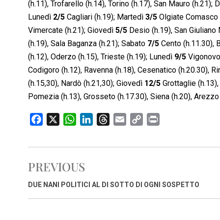
(h.11), Trofarello (h.14), Torino (h.17), San Mauro (h.21)
Lunedì
2/5
Cagliari (h.19); Martedì
3/5
Olgiate Comasco (h
Vimercate (h.21); Giovedì
5/5
Desio (h.19), San Giuliano
(h.19), Sala Baganza (h.21); Sabato
7/5
Cento (h.11.30), 
(h.12), Oderzo (h.15), Trieste (h.19); Lunedì
9/5
Vigonovo 
Codigoro (h.12), Ravenna (h.18), Cesenatico (h.20.30), Ri
(h.15,30), Nardò (h.21,30); Giovedì
12/5
Grottaglie (h.13)
Pomezia (h.13), Grosseto (h.17.30), Siena (h.20), Arezzo 
F
X
W
L
T
E
C
P
a
h
i
h
m
o
r
c
a
n
r
a
p
i
e
t
k
e
i
y
n
PREVIOUS
b
s
e
a
l
L
t
o
A
d
d
i
DUE NANI POLITICI AL DI SOTTO DI OGNI SOSPETTO
o
p
I
s
n
k
p
n
k