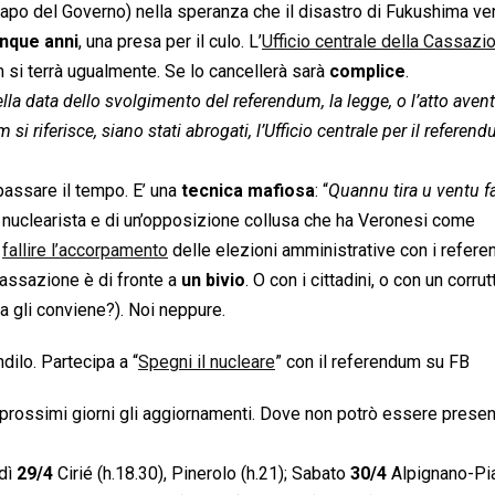
l capo del Governo) nella speranza che il disastro di Fukushima v
inque anni
, una presa per il culo. L’
Ufficio centrale della Cassazi
 si terrà ugualmente. Se lo cancellerà sarà
complice
.
lla data dello svolgimento del referendum, la legge, o l’atto avent
 si riferisce, siano stati abrogati, l’Ufficio centrale per il referen
 passare il tempo. E’ una
tecnica mafiosa
: “
Quannu tira u ventu fa
no nuclearista e di un’opposizione collusa che ha Veronesi come
o
fallire l’accorpamento
delle elezioni amministrative con i refer
Cassazione è di fronte a
un bivio
. O con i cittadini, o con un corrut
a gli conviene?). Noi neppure.
ndilo. Partecipa a “
Spegni il nucleare
” con il referendum su FB
 prossimi giorni gli aggiornamenti. Dove non potrò essere prese
rdì
29/4
Cirié (h.18.30), Pinerolo (h.21); Sabato
30/4
Alpignano-Pi