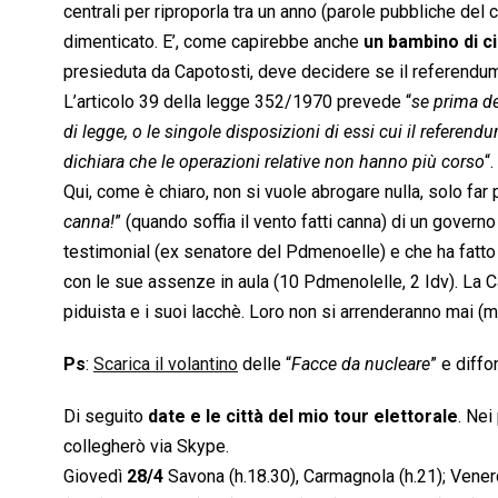
centrali per riproporla tra un anno (parole pubbliche de
dimenticato. E’, come capirebbe anche
un bambino di c
presieduta da Capotosti, deve decidere se il referendum
L’articolo 39 della legge 352/1970 prevede “
se prima de
di legge, o le singole disposizioni di essi cui il referendum
dichiara che le operazioni relative non hanno più corso
“.
Qui, come è chiaro, non si vuole abrogare nulla, solo far
canna!
” (quando soffia il vento fatti canna) di un gover
testimonial (ex senatore del Pdmenoelle) e che ha fatt
con le sue assenze in aula (10 Pdmenolelle, 2 Idv). La 
piduista e i suoi lacchè. Loro non si arrenderanno mai (m
Ps
:
Scarica il volantino
delle “
Facce da nucleare
” e diffo
Di seguito
date e le città del mio tour elettorale
. Nei
collegherò via Skype.
Giovedì
28/4
Savona (h.18.30), Carmagnola (h.21); Vene