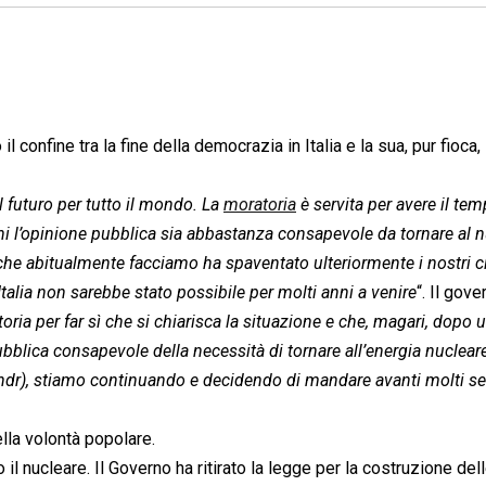
confine tra la fine della democrazia in Italia e la sua, pur fioca,
 futuro per tutto il mondo. La
moratoria
è servita per avere il te
nni l’opinione pubblica sia abbastanza consapevole da tornare al n
e abitualmente facciamo ha spaventato ulteriormente i nostri cit
talia non sarebbe stato possibile per molti anni a venire
“. Il gove
ria per far sì che si chiarisca la situazione e che, magari, dopo 
bblica consapevole della necessità di tornare all’energia nucleare
 ndr), stiamo continuando e decidendo di mandare avanti molti set
ella volontà popolare.
l nucleare. Il Governo ha ritirato la legge per la costruzione del