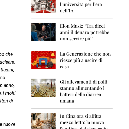
0
l’università per l’era
6
dell’IA
2
0
Elon Musk: “Tra dieci
0
anni il denaro potrebbe
7
non servire più”
2
0
La Generazione che non
0
mpo che
8
riesce più a uscire di
ucleare,
casa
tadini,
2
0
rno
0
Gli allevamenti di polli
un anno,
9
stanno alimentando i
, i molti
batteri della diarrea
2
umana
tori di
0
1
0
In Cina ora si affitta
mezzo letto: la nuova
2
le nuove
frontiera del risparmio