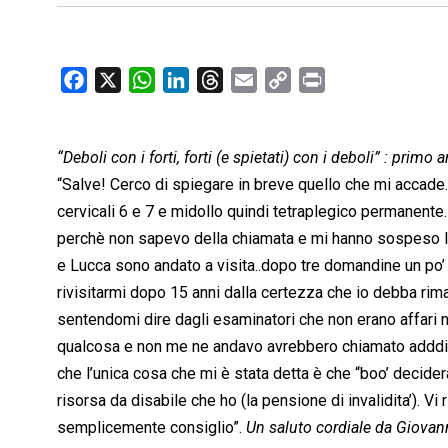
F
X
W
L
T
E
C
P
a
h
i
h
m
o
r
c
a
n
r
a
p
i
“Deboli con i forti, forti (e spietati) con i deboli” : primo
e
t
k
e
i
y
n
b
s
e
a
l
L
t
“Salve! Cerco di spiegare in breve quello che mi accade
o
A
d
d
i
cervicali 6 e 7 e midollo quindi tetraplegico permanente…
o
p
I
s
n
perchè non sapevo della chiamata e mi hanno sospeso la
k
p
n
k
e Lucca sono andato a visita..dopo tre domandine un p
rivisitarmi dopo 15 anni dalla certezza che io debba rim
sentendomi dire dagli esaminatori che non erano affari 
qualcosa e non me ne andavo avrebbero chiamato adddiri
che l’unica cosa che mi è stata detta è che “boo’ decider
risorsa da disabile che ho (la pensione di invalidita’). Vi
semplicemente consiglio”.
Un saluto cordiale da Giovan