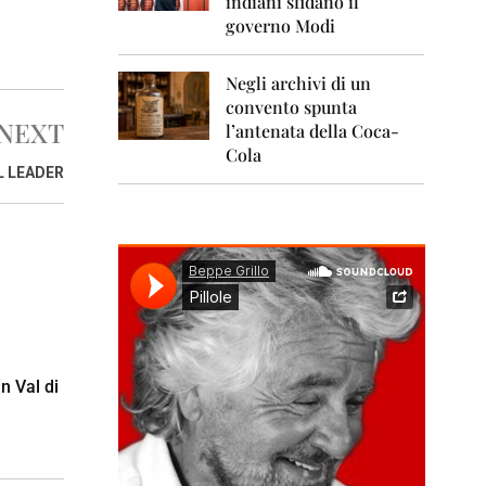
indiani sfidano il
0
1
governo Modi
1
Negli archivi di un
2
0
convento spunta
1
NEXT
l’antenata della Coca-
2
Cola
L LEADER
2
0
1
3
2
0
1
4
2
n Val di
0
1
5
2