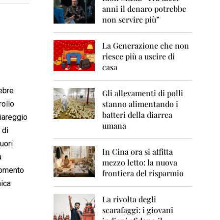
0
anni il denaro potrebbe
6
non servire più”
2
0
La Generazione che non
0
7
riesce più a uscire di
casa
2
0
tebre
0
Gli allevamenti di polli
8
stanno alimentando i
rollo
batteri della diarrea
iareggio
2
umana
0
 di
0
uori
9
In Cina ora si affitta
a
mezzo letto: la nuova
2
momento
frontiera del risparmio
0
nica
1
0
La rivolta degli
scarafaggi: i giovani
2