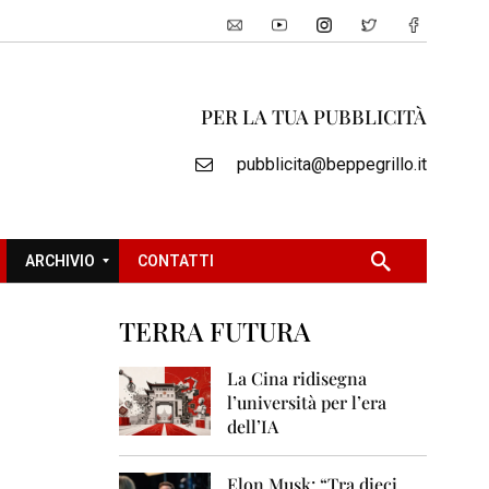
PER LA TUA PUBBLICITÀ
pubblicita@beppegrillo.it
ARCHIVIO
CONTATTI
TERRA FUTURA
2
0
La Cina ridisegna
0
l’università per l’era
5
dell’IA
2
0
Elon Musk: “Tra dieci