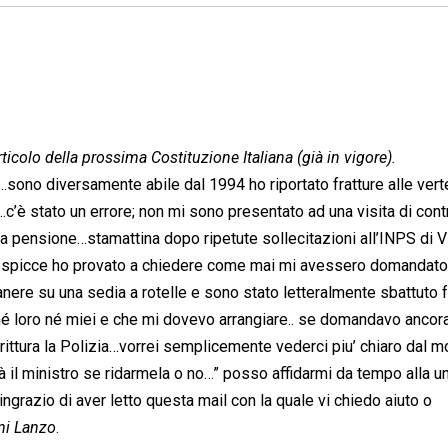
 articolo della prossima Costituzione Italiana (già in vigore).
…sono diversamente abile dal 1994 ho riportato fratture alle ver
c’è stato un errore; non mi sono presentato ad una visita di cont
 pensione…stamattina dopo ripetute sollecitazioni all’INPS di V
o’ spicce ho provato a chiedere come mai mi avessero domandato
anere su una sedia a rotelle e sono stato letteralmente sbattuto f
né loro né miei e che mi dovevo arrangiare.. se domandavo ancor
ttura la Polizia…vorrei semplicemente vederci piu’ chiaro dal 
à il ministro se ridarmela o no…” posso affidarmi da tempo alla u
 ringrazio di aver letto questa mail con la quale vi chiedo aiuto o
ni Lanzo
.