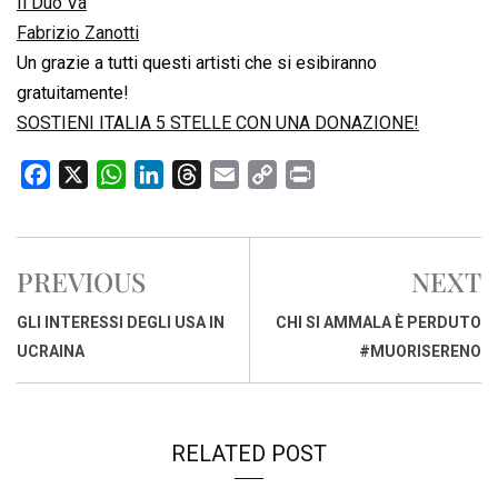
Il Duo Va
Fabrizio Zanotti
Un grazie a tutti questi artisti che si esibiranno
gratuitamente!
SOSTIENI ITALIA 5 STELLE CON UNA DONAZIONE!
F
X
W
L
T
E
C
P
a
h
i
h
m
o
r
c
a
n
r
a
p
i
e
t
k
e
i
y
n
PREVIOUS
NEXT
b
s
e
a
l
L
t
o
A
d
d
i
GLI INTERESSI DEGLI USA IN
CHI SI AMMALA È PERDUTO
o
p
I
s
n
UCRAINA
#MUORISERENO
k
p
n
k
RELATED POST