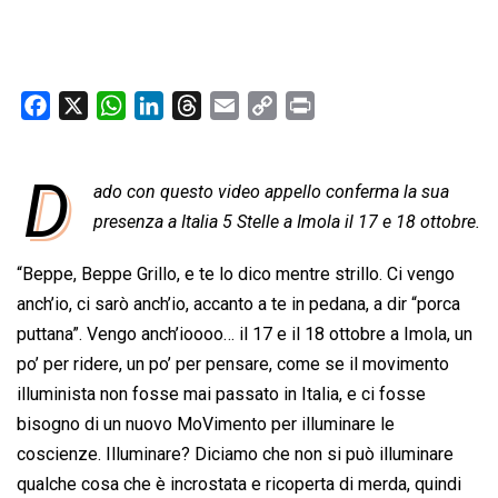
F
X
W
L
T
E
C
P
a
h
i
h
m
o
r
c
a
n
r
a
p
i
D
e
ado con questo video appello conferma la sua
t
k
e
i
y
n
b
s
e
a
l
L
t
presenza a Italia 5 Stelle a Imola il 17 e 18 ottobre.
o
A
d
d
i
“Beppe, Beppe Grillo, e te lo dico mentre strillo. Ci vengo
o
p
I
s
n
anch’io, ci sarò anch’io, accanto a te in pedana, a dir “porca
k
p
n
k
puttana”. Vengo anch’ioooo… il 17 e il 18 ottobre a Imola, un
po’ per ridere, un po’ per pensare, come se il movimento
illuminista non fosse mai passato in Italia, e ci fosse
bisogno di un nuovo MoVimento per illuminare le
coscienze. Illuminare? Diciamo che non si può illuminare
qualche cosa che è incrostata e ricoperta di merda, quindi