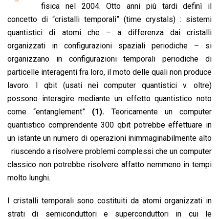
o
p
I
s
n
fisica nel 2004. Otto anni più tardi definì il
k
p
n
k
concetto di “cristalli temporali” (time crystals) : sistemi
quantistici di atomi che – a differenza dai cristalli
organizzati in configurazioni spaziali periodiche – si
organizzano in configurazioni temporali periodiche di
particelle interagenti fra loro, il moto delle quali non produce
lavoro. I qbit (usati nei computer quantistici v. oltre)
possono interagire mediante un effetto quantistico noto
come “entanglement”
(1).
Teoricamente un computer
quantistico comprendente 300 qbit potrebbe effettuare in
un istante un numero di operazioni inimmaginabilmente alto
riuscendo a risolvere problemi complessi che un computer
classico non potrebbe risolvere affatto nemmeno in tempi
molto lunghi.
I cristalli temporali sono costituiti da atomi organizzati in
strati di semiconduttori e superconduttori in cui le