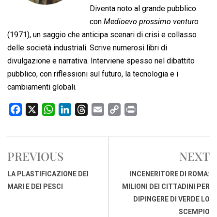
Diventa noto al grande pubblico
con
Medioevo prossimo venturo
(1971), un saggio che anticipa scenari di crisi e collasso
delle società industriali. Scrive numerosi libri di
divulgazione e narrativa. Interviene spesso nel dibattito
pubblico, con riflessioni sul futuro, la tecnologia e i
cambiamenti globali.
F
X
W
L
T
E
C
P
a
h
i
h
m
o
r
c
a
n
r
a
p
i
e
t
k
e
i
y
n
PREVIOUS
NEXT
b
s
e
a
l
L
t
o
A
d
d
i
LA PLASTIFICAZIONE DEI
INCENERITORE DI ROMA:
o
p
I
s
n
MARI E DEI PESCI
MILIONI DEI CITTADINI PER
k
p
n
k
DIPINGERE DI VERDE LO
SCEMPIO