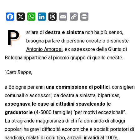
F
X
W
L
T
E
C
P
a
h
i
h
m
o
r
P
arlare di
destra e sinistra
non ha più senso,
c
a
n
r
a
p
i
e
bisogna parlare di persone oneste o disoneste.
t
k
e
i
y
n
b
s
e
a
l
L
t
Antonio Amorosi
, ex assessore della Giunta di
o
A
d
d
i
Bologna appartiene al piccolo gruppo di quelle oneste.
o
p
I
s
n
“
Caro Beppe
,
k
p
n
k
a Bologna per anni
una commissione di politici
, consiglieri
comunali e assessori, da destra a sinistra, bipartisan,
assegnava le case ai cittadini scavalcando le
graduatorie
(4-5000 famiglie) “per motivi eccezionali”.
La stragrande maggioranza di chi fa domanda di alloggi
popolari ha gravi difficoltà economiche e sociali: portatori di
handicap, malati di ogni tipo, anziani invalidi al 100%,