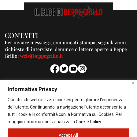
CONTATTI
Per inviare messaggi, comunicati stampa, segnalazioni,
richieste di interviste, denunce o lettere aperte a Beppe
Grillo:
web@beppegrillo.it
PUBBLICITA'
Informativa Privacy
Per la tua pubblicità su questo Blog:
Questo sito web utilizza i cookies per migliorare l'esperienza
pubblicita@beppegrillo.it
dell'utente. Continuando la navigazione l'utente acconsente a
tutti i cookie in conformità con la Normativa sui Cookies. Per
HOMEPAGE
COOKIE POLICY
PRIVACY POLICY
CONTATTI
maggiori informazioni visualizza la
Cookie Policy
Accept All
© Copyright 2026 - Il Blog di Beppe Grillo. All Rights Reserved - Powered by