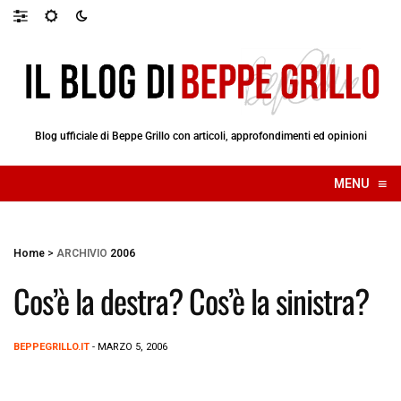
Blog ufficiale di Beppe Grillo con articoli, approfondimenti ed opinioni
≡
MENU
☰
Home
>
ARCHIVIO
2006
Cos’è la destra? Cos’è la sinistra?
BEPPEGRILLO.IT
- MARZO 5, 2006