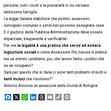
persone, visti i costi e la precarietà in cui versano
tantissime famiglie.
La legge italiana stabilisce che politici, assessori,
consiglieri comunali o simili non possono assegnare case.
E il giudizio della Pubblica Amministrazione deve essere
imparziale, trasparente e verificabile.
Per me
la legalità è una pratica che serve ad evitare
ingiustizie sociali
e come Assessore l’ho messa in pratica
ma se elimini i problemi, poi, che lavoro fanno i politici che
se ne occupano?
Sarà per questo che in Italia ci sono tanti problemi irrisolti e
tanti inciuci
che risolvono?”
Antonio Amorosi ex assessore della Giunta di Bologna
F
X
W
L
T
E
C
P
a
h
i
h
m
o
r
c
a
n
r
a
p
i