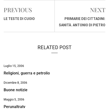
e
t
k
e
i
y
n
PREVIOUS
NEXT
b
s
e
a
l
L
t
o
A
d
d
i
LE TESTE DI CUOIO
PRIMARIE DEI CITTADINI:
o
p
I
s
n
SANITÀ. ANTONIO DI PIETRO
k
p
n
k
RELATED POST
Luglio 15, 2006
Religioni, guerra e petrolio
Dicembre 8, 2006
Buone notizie
Maggio 5, 2006
Perunaltratv