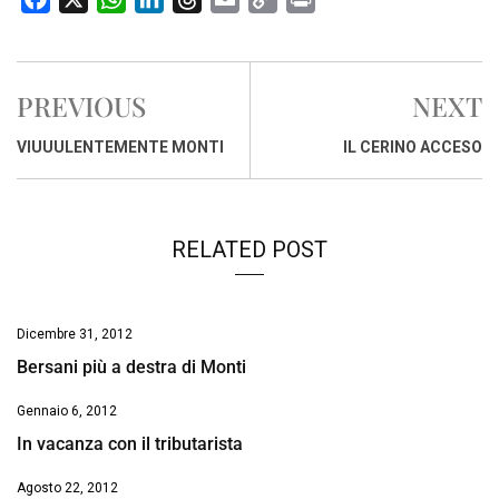
a
h
i
h
m
o
r
c
a
n
r
a
p
i
e
t
k
e
i
y
n
PREVIOUS
NEXT
b
s
e
a
l
L
t
o
A
d
d
i
VIUUULENTEMENTE MONTI
IL CERINO ACCESO
o
p
I
s
n
k
p
n
k
RELATED POST
Dicembre 31, 2012
Bersani più a destra di Monti
Gennaio 6, 2012
In vacanza con il tributarista
Agosto 22, 2012