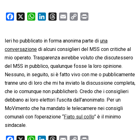
F
X
W
L
T
E
C
P
a
h
i
h
m
o
r
c
a
n
r
a
p
i
Ieri ho pubblicato in forma anonima parte di
e
t
k
e
i
y
n
una
b
s
e
a
l
L
t
conversazione
di alcuni consiglieri del M5S con critiche al
o
A
d
d
i
mio operato. Trasparenza avrebbe voluto che discutessero
o
p
I
s
n
del M5S in pubblico, qualunque fosse la loro opinione.
k
p
n
k
Nessuno, in seguito, si è fatto vivo con me o pubblicamente
tranne uno di loro che mi ha inviato la discussione completa,
che io comunque non pubblicherò. Credo che i consiglieri
debbano ai loro elettori l’uscita dall’anonimato. Per un
MoVimento che ha mandato le telecamere nei consigli
comunali con l’operazione “
Fiato sul collo
” è il minimo
sindacale.
F
X
W
L
T
E
C
P