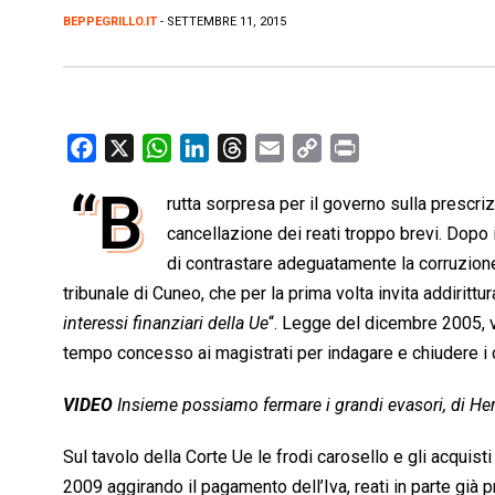
BEPPEGRILLO.IT
- SETTEMBRE 11, 2015
F
X
W
L
T
E
C
P
a
h
i
h
m
o
r
“B
rutta sorpresa per il governo sulla prescriz
c
a
n
r
a
p
i
e
cancellazione dei reati troppo brevi. Dopo 
t
k
e
i
y
n
b
s
e
a
l
L
t
di contrastare adeguatamente la corruzione
o
A
d
d
i
tribunale di Cuneo, che per la prima volta invita addirittura 
o
p
I
s
n
interessi finanziari della Ue
“. Legge del dicembre 2005, vo
k
p
n
k
tempo concesso ai magistrati per indagare e chiudere i d
VIDEO
Insieme possiamo fermare i grandi evasori, di Her
Sul tavolo della Corte Ue le frodi carosello e gli acquisti
2009 aggirando il pagamento dell’Iva, reati in parte già 