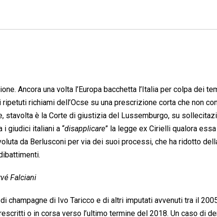
ione. Ancora una volta l’Europa bacchetta l’Italia per colpa dei te
i ripetuti richiami dell’Ocse su una prescrizione corta che non c
, stavolta è la Corte di giustizia del Lussemburgo, su sollecitaz
i giudici italiani a “
disapplicare
” la legge ex Cirielli qualora ess
luta da Berlusconi per via dei suoi processi, che ha ridotto dell
ibattimenti.
vé Falciani
 di champagne di Ivo Taricco e di altri imputati avvenuti tra il 2005
prescritti o in corsa verso l’ultimo termine del 2018. Un caso di d