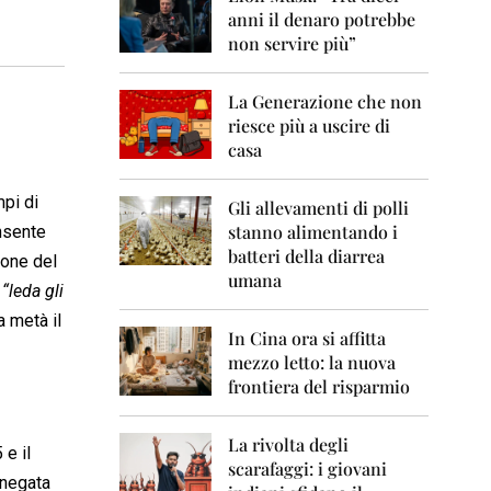
0
anni il denaro potrebbe
6
non servire più”
2
0
La Generazione che non
0
7
riesce più a uscire di
casa
2
0
mpi di
0
Gli allevamenti di polli
8
stanno alimentando i
onsente
batteri della diarrea
ione del
2
umana
0
a
“leda gli
0
a metà il
9
In Cina ora si affitta
mezzo letto: la nuova
2
frontiera del risparmio
0
1
0
La rivolta degli
 e il
scarafaggi: i giovani
2
enegata