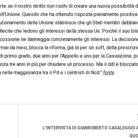
orte se il nostro diritto non rischi di creare una nuova possibilità d
dell’Unione. Quesito che ha ottenuto risposta pienamente positiva
unzionamento della Unione stabilisce che gli Stati membri debban
llecite che ledono gli interessi della stessa Ue. Poiché il suo bil
riscossione ne danneggia concretamente gli interessi. La decision
ai da mesi, blocca la riforma, già di per sé soft, della prescriz
 primo grado, due anni per l’Appello e uno per la Cassazione, po
tanza tre anni in più per chiudere un processo. Ma il ddl è bloccato
 nella maggioranza tra il Pd e i centristi di Ncd.”
fonte
L’INTERVISTA DI GIANROBERTO CASALEGGIO 
QUO