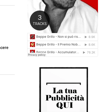
0
1
6
ncere