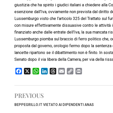
giustizia che ha spinto i giudici italiani a chiedere alla C
esenzione dall’Iva, ovviamente non prevista dal diritto 
Lussemburgo visto che l’articolo 325 del Trattato sul f
con misure effettivamente dissuasive contro le attività i
finanziato anche dalle entrate dell’Iva, la sua mancata 
Lussemburgo piomba sul braccio di ferro politico che, orm
proposta dal governo, orologio fermo dopo la sentenza di
lancette ripartono se il dibattimento non è finito. In sos
Senato dopo il via libera della Camera, per via della rissa
F
X
W
L
T
E
C
P
a
h
i
h
m
o
r
c
a
n
r
a
p
i
e
t
k
e
i
y
n
PREVIOUS
b
s
e
a
l
L
t
o
A
d
d
i
BEPPEGRILLO.IT VIETATO AI DIPENDENTI ANAS
o
p
I
s
n