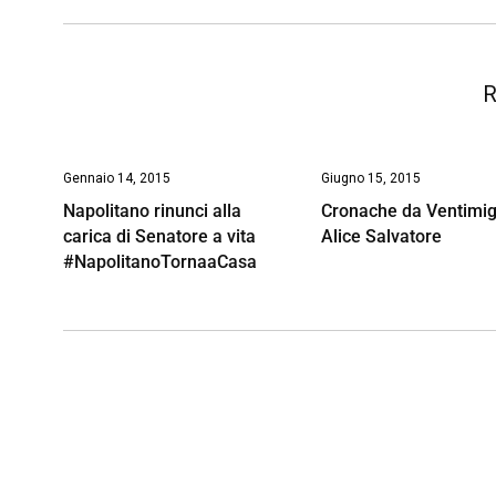
k
p
n
k
R
Gennaio 14, 2015
Giugno 15, 2015
Napolitano rinunci alla
Cronache da Ventimig
carica di Senatore a vita
Alice Salvatore
#NapolitanoTornaaCasa