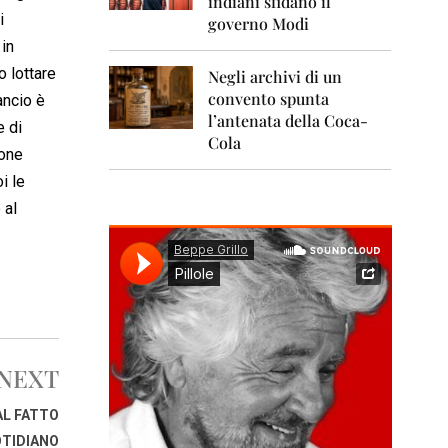
indiani sfidano il
0
1
i
governo Modi
1
 in
o lottare
Negli archivi di un
2
0
convento spunta
ancio è
1
l’antenata della Coca-
e di
2
Cola
ione
2
i le
0
1
 al
3
2
0
1
4
2
NEXT
0
1
5
AL FATTO
TIDIANO
2