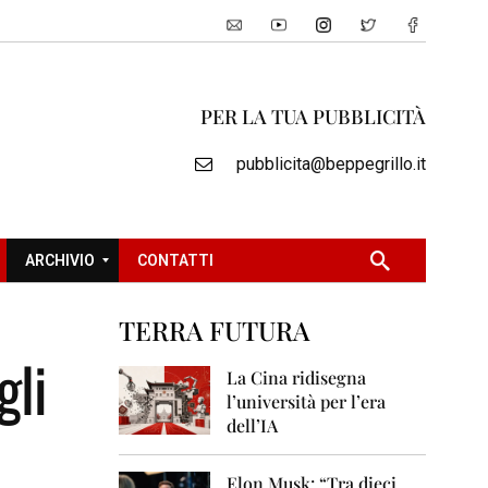
PER LA TUA PUBBLICITÀ
pubblicita@beppegrillo.it
ARCHIVIO
CONTATTI
TERRA FUTURA
2
gli
0
La Cina ridisegna
0
l’università per l’era
5
dell’IA
2
0
Elon Musk: “Tra dieci