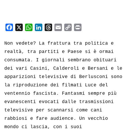
F
X
W
L
T
E
C
P
a
h
i
h
m
o
r
c
a
n
r
a
p
i
Non vedete? La frattura tra politica e
e
t
k
e
i
y
n
realtà, tra partiti e Paese si è ormai
b
s
e
a
l
L
t
consumata. I giornali sembrano obituari
o
A
d
d
i
dei vari Casini, Calderoli e Bersani e le
o
p
I
s
n
apparizioni televisive di Berlusconi sono
k
p
n
k
la riproduzione dei filmati Luce del
ventennio fascista. Fantasmi sempre più
evanescenti evocati dalle trasmissioni
televisive per scannarsi come cani
rabbiosi e fare audience. Un vecchio
mondo ci lascia, con i suoi