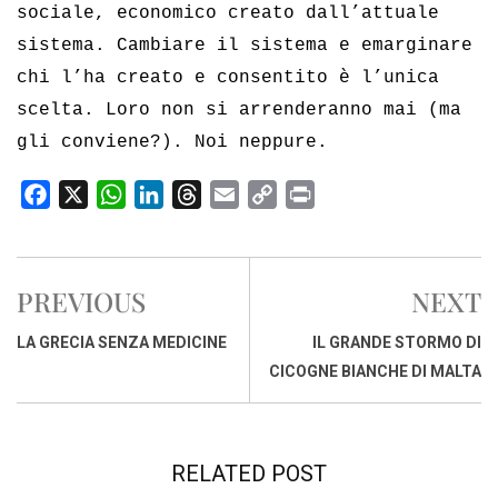
sociale, economico creato dall’attuale
sistema. Cambiare il sistema e emarginare
chi l’ha creato e consentito è l’unica
scelta. Loro non si arrenderanno mai (ma
gli conviene?). Noi neppure.
F
X
W
L
T
E
C
P
a
h
i
h
m
o
r
c
a
n
r
a
p
i
e
t
k
e
i
y
n
PREVIOUS
NEXT
b
s
e
a
l
L
t
o
A
d
d
i
LA GRECIA SENZA MEDICINE
IL GRANDE STORMO DI
o
p
I
s
n
CICOGNE BIANCHE DI MALTA
k
p
n
k
RELATED POST