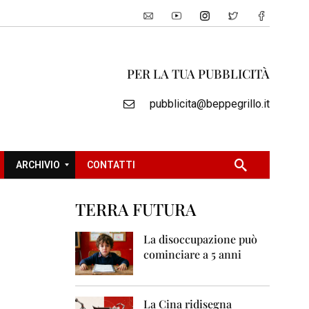
PER LA TUA PUBBLICITÀ
pubblicita@beppegrillo.it
ARCHIVIO
CONTATTI
TERRA FUTURA
2
0
La disoccupazione può
0
cominciare a 5 anni
5
2
0
La Cina ridisegna