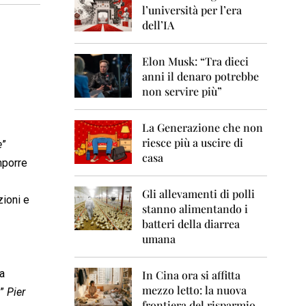
0
l’università per l’era
6
dell’IA
2
0
Elon Musk: “Tra dieci
0
anni il denaro potrebbe
7
non servire più”
2
0
La Generazione che non
0
8
riesce più a uscire di
e
”
casa
mporre
2
0
0
Gli allevamenti di polli
zioni e
9
stanno alimentando i
batteri della diarrea
2
umana
0
1
0
a
In Cina ora si affitta
mezzo letto: la nuova
?”
Pier
2
frontiera del risparmio