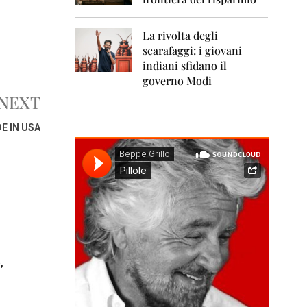
0
1
1
La rivolta degli
scarafaggi: i giovani
2
0
indiani sfidano il
1
governo Modi
2
NEXT
2
E IN USA
0
1
3
2
0
1
4
2
0
,
1
5
2