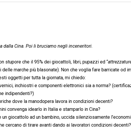
a dalla Cina. Poi li bruciamo negli inceneritori.
 stupore che il 95% dei giocattoli, libri, pupazzi ed “
attrezzatur
li delle marche più blasonate). Non che voglia fare barricate od i
sti oggetti per tutta la giornata, mi chiedo:
ernici, inchiostri e componenti elettronici sia a norma? (certifica
che indipendenti?)
bbriche dove la manodopera lavora in condizioni decenti?
ini convenga idearlo in Italia e stamparlo in Cina?
re un giocattolo ad un bambino, uccida silenziosamente l’economi
he cercano di tirare avanti dando ai lavoratori condizioni decenti