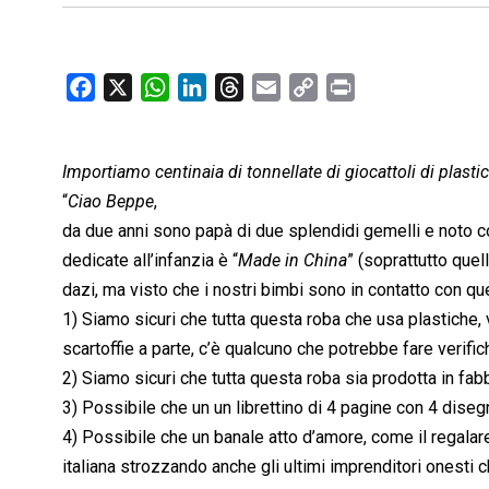
F
X
W
L
T
E
C
P
a
h
i
h
m
o
r
c
a
n
r
a
p
i
Importiamo centinaia di tonnellate di giocattoli di plastic
e
t
k
e
i
y
n
b
s
e
a
l
L
t
“
Ciao Beppe
,
o
A
d
d
i
da due anni sono papà di due splendidi gemelli e noto con
o
p
I
s
n
dedicate all’infanzia è “
Made in China
” (soprattutto quel
k
p
n
k
dazi, ma visto che i nostri bimbi sono in contatto con que
1) Siamo sicuri che tutta questa roba che usa plastiche, v
scartoffie a parte, c’è qualcuno che potrebbe fare verifi
2) Siamo sicuri che tutta questa roba sia prodotta in fa
3) Possibile che un un librettino di 4 pagine con 4 disegn
4) Possibile che un banale atto d’amore, come il regala
italiana strozzando anche gli ultimi imprenditori onesti c