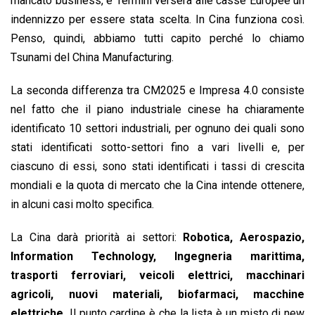
mancato business, e Termini verserà alle casse Europee un
indennizzo per essere stata scelta. In Cina funziona così.
Penso, quindi, abbiamo tutti capito perché lo chiamo
Tsunami del China Manufacturing.
La seconda differenza tra CM2025 e Impresa 4.0 consiste
nel fatto che il piano industriale cinese ha chiaramente
identificato 10 settori industriali, per ognuno dei quali sono
stati identificati sotto-settori fino a vari livelli e, per
ciascuno di essi, sono stati identificati i tassi di crescita
mondiali e la quota di mercato che la Cina intende ottenere,
in alcuni casi molto specifica.
La Cina darà priorità ai settori:
Robotica, Aerospazio,
Information Technology, Ingegneria marittima,
trasporti ferroviari, veicoli elettrici, macchinari
agricoli, nuovi materiali, biofarmaci, macchine
elettriche.
Il punto cardine è che la lista è un misto di new