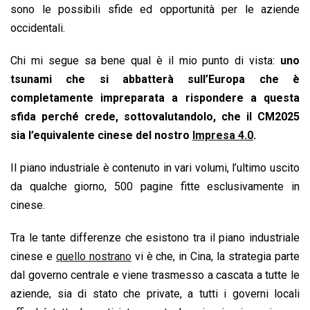
o
p
I
s
n
sono le possibili sfide ed opportunità per le aziende
k
p
n
k
occidentali.
Chi mi segue sa bene qual è il mio punto di vista:
uno
tsunami che si abbatterà sull’Europa che è
completamente impreparata a rispondere a questa
sfida perché crede, sottovalutandolo, che il CM2025
sia l’equivalente cinese del nostro
Impresa 4.0
.
Il piano industriale è contenuto in vari volumi, l’ultimo uscito
da qualche giorno, 500 pagine fitte esclusivamente in
cinese.
Tra le tante differenze che esistono tra il piano industriale
cinese e
quello nostrano
vi è che, in Cina, la strategia parte
dal governo centrale e viene trasmesso a cascata a tutte le
aziende, sia di stato che private, a tutti i governi locali