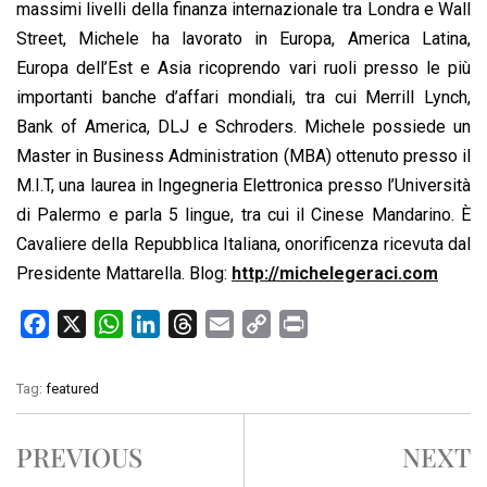
massimi livelli della finanza internazionale tra Londra e Wall
Street, Michele ha lavorato in Europa, America Latina,
Europa dell’Est e Asia ricoprendo vari ruoli presso le più
importanti banche d’affari mondiali, tra cui Merrill Lynch,
Bank of America, DLJ e Schroders. Michele possiede un
Master in Business Administration (MBA) ottenuto presso il
M.I.T, una laurea in Ingegneria Elettronica presso l’Università
di Palermo e parla 5 lingue, tra cui il Cinese Mandarino. È
Cavaliere della Repubblica Italiana, onorificenza ricevuta dal
Presidente Mattarella. Blog:
http://michelegeraci.com
F
X
W
L
T
E
C
P
a
h
i
h
m
o
r
c
a
n
r
a
p
i
Tag:
featured
e
t
k
e
i
y
n
b
s
e
a
l
L
t
PREVIOUS
NEXT
o
A
d
d
i