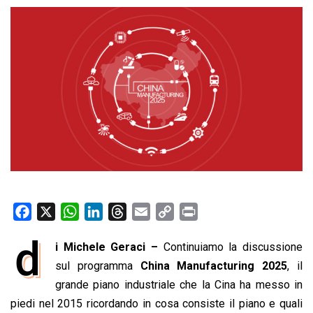
F
X
W
L
T
E
C
P
a
h
i
h
m
o
r
d
i Michele Geraci –
Continuiamo la discussione
c
a
n
r
a
p
i
e
sul programma
t
k
e
China Manufacturing 2025
i
y
n
, il
b
s
e
a
l
L
t
grande piano industriale che la Cina ha messo in
o
A
d
d
i
piedi nel 2015 ricordando in cosa consiste il piano e quali