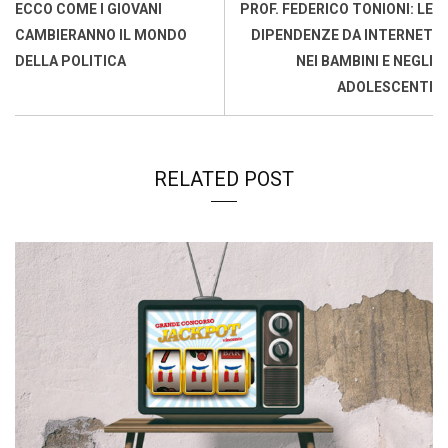
o
p
I
s
n
ECCO COME I GIOVANI
PROF. FEDERICO TONIONI: LE
k
p
n
k
CAMBIERANNO IL MONDO
DIPENDENZE DA INTERNET
DELLA POLITICA
NEI BAMBINI E NEGLI
ADOLESCENTI
RELATED POST