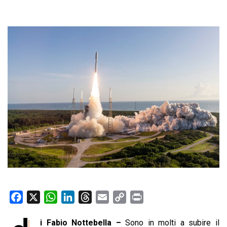
F
X
W
L
T
E
C
P
a
h
i
h
m
o
r
i Fabio Nottebella –
Sono in molti a subire il
c
a
n
r
a
p
i