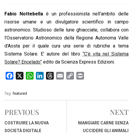
Fabio Nottebella
è un professionista nell’ambito delle
risorse umane e un divulgatore scientifico in campo
astronomico. Studioso delle lune ghiacciate, collabora con
l’Osservatorio Astronomico della Regione Autonoma Valle
d’Aosta per il quale cura una serie di rubriche a tema
Sistema Solare. E’ autore del libro
“C’è vita nel Sistema
Solare? Encelado”
edito da Scienza Express Edizioni.
F
X
W
L
T
E
C
P
a
h
i
h
m
o
r
c
a
n
r
a
p
i
Tag:
featured
e
t
k
e
i
y
n
b
s
e
a
l
L
t
PREVIOUS
NEXT
o
A
d
d
i
o
p
I
s
n
COSTRUIRE LA NUOVA
MANGIARE CARNE SENZA
k
p
n
k
SOCIETÀ DIGITALE
UCCIDERE GLI ANIMALI