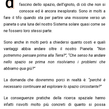
d
e
fascino dello spazio, dell’ignoto, di ciò che non si
t
k
e
i
y
n
b
s
e
a
l
L
t
conosce ed è ancora inesplorato. Sono in molti a
o
A
d
d
i
fare il tifo quando sta per partire una missione verso un
o
p
I
s
n
pianeta o una luna del nostro Sistema solare quasi come se
k
p
n
k
ne fossero loro stessi parte.
Sono anche in molti però a chiedersi quanto costi e quali
vantaggi abbia andare oltre il nostro Pianeta.
“Non
potremmo pensare prima alla Terra?”, “Che senso ha andare
nello spazio se prima non risolviamo i problemi che
abbiamo qua giù?”
La domanda che dovremmo porci in realtà è:
“perché è
necessario continuare ad esplorare lo spazio circostante?”
Le conseguenze pratiche della ricerca spaziale hanno
infatti risvolti molto più concreti di quanto si possa