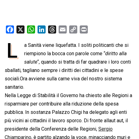
F
X
W
L
T
E
C
P
a
h
i
h
m
o
r
L
a Sanità viene liquefatta. I soliti politicanti che si
c
a
n
r
a
p
i
e
riempiono la bocca con parole come “
t
k
e
i
y
n
diritto alla
b
s
e
a
l
L
t
salute
“, quando si tratta di far quadrare i loro conti
o
A
d
d
i
sballati, tagliano sempre i diritti dei cittadini e le spese
o
p
I
s
n
sociali.Ora avviene sulla carne viva del nostro sistema
k
p
n
k
sanitario.
Nella Legge di Stabilità il Governo ha chiesto alle Regioni a
risparmiare per contribuire alla riduzione della spesa
pubblica. In sostanza Palazzo Chigi ha delegato agli enti
più vicini ai cittadini il lavoro sporco. Di fronte allaut aut, il
presidente della Conferenza delle Regioni,
Sergio
Chiamparino
, è partito alzando la voce, minacciando muri e