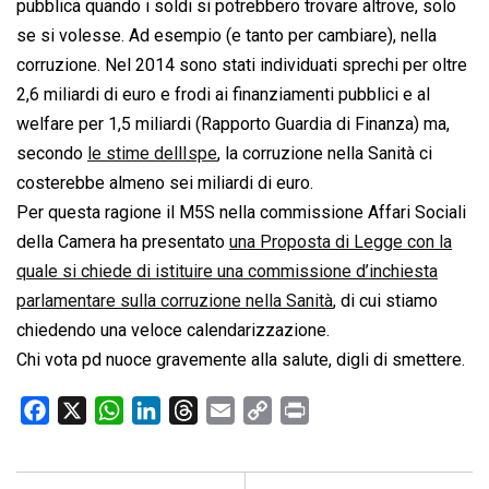
pubblica quando i soldi si potrebbero trovare altrove, solo
se si volesse. Ad esempio (e tanto per cambiare), nella
corruzione. Nel 2014 sono stati individuati sprechi per oltre
2,6 miliardi di euro e frodi ai finanziamenti pubblici e al
welfare per 1,5 miliardi (Rapporto Guardia di Finanza) ma,
secondo
le stime dellIspe
, la corruzione nella Sanità ci
costerebbe almeno sei miliardi di euro.
Per questa ragione il M5S nella commissione Affari Sociali
della Camera ha presentato
una Proposta di Legge con la
quale si chiede di istituire una commissione d’inchiesta
parlamentare sulla corruzione nella Sanità
, di cui stiamo
chiedendo una veloce calendarizzazione.
Chi vota pd nuoce gravemente alla salute, digli di smettere.
F
X
W
L
T
E
C
P
a
h
i
h
m
o
r
c
a
n
r
a
p
i