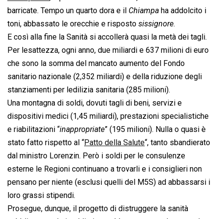
barricate. Tempo un quarto dora e il 
Chiampa
 ha addolcito i
toni, abbassato le orecchie e risposto 
sissignore
.
E così alla fine la Sanità si accollerà quasi la metà dei tagli.
Per lesattezza, ogni anno, due miliardi e 637 milioni di euro
che sono la somma del mancato aumento del Fondo
sanitario nazionale (2,352 miliardi) e della riduzione degli
stanziamenti per ledilizia sanitaria (285 milioni).
Una montagna di soldi, dovuti tagli di beni, servizi e
dispositivi medici (1,45 miliardi), prestazioni specialistiche
e riabilitazioni “
inappropriate
” (195 milioni). Nulla o quasi è
stato fatto rispetto al “
Patto della Salute
“, tanto sbandierato
dal ministro Lorenzin. Però i soldi per le consulenze
esterne le Regioni continuano a trovarli e i consiglieri non
pensano per niente (esclusi quelli del M5S) ad abbassarsi i
loro grassi stipendi.
Prosegue, dunque, il progetto di distruggere la sanità