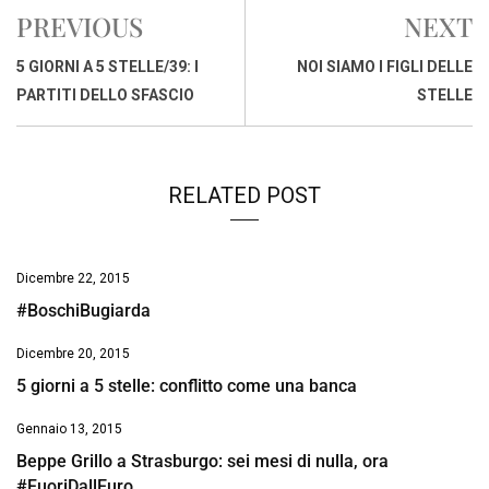
e
t
k
e
i
y
n
PREVIOUS
NEXT
b
s
e
a
l
L
t
o
A
d
d
i
5 GIORNI A 5 STELLE/39: I
NOI SIAMO I FIGLI DELLE
o
p
I
s
n
PARTITI DELLO SFASCIO
STELLE
k
p
n
k
RELATED POST
Dicembre 22, 2015
#BoschiBugiarda
Dicembre 20, 2015
5 giorni a 5 stelle: conflitto come una banca
Gennaio 13, 2015
Beppe Grillo a Strasburgo: sei mesi di nulla, ora
#FuoriDallEuro