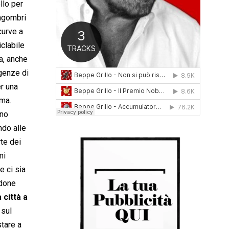
llo per
0
Ingombri
1
6
curve a
iclabile
ga, anche
igenze di
er una
ema.
ono
ndo alle
rte dei
mi
e ci sia
edone
 città a
 sul
stare a