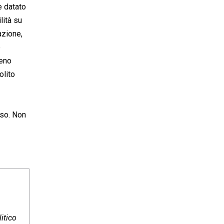
è datato
lità su
azione,
e
meno
olito
aso. Non
itico