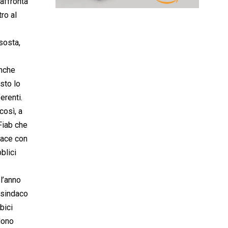
 affronta
tro al
isosta,
Anche
sto lo
erenti.
così, a
 Fiab che
cace con
blici
l’anno
 sindaco
bici
dono