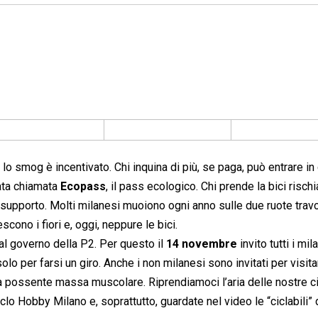
 lo smog è incentivato. Chi inquina di più, se paga, può entrare in
tata chiamata
Ecopass
, il pass ecologico. Chi prende la bici risch
i supporto. Molti milanesi muoiono ogni anno sulle due ruote travo
cono i fiori e, oggi, neppure le bici.
dal governo della P2. Per questo il
14 novembre
invito tutti i mil
solo per farsi un giro. Anche i non milanesi sono invitati per visita
ia possente massa muscolare. Riprendiamoci l’aria delle nostre ci
clo Hobby Milano e, soprattutto, guardate nel video le “ciclabili” 