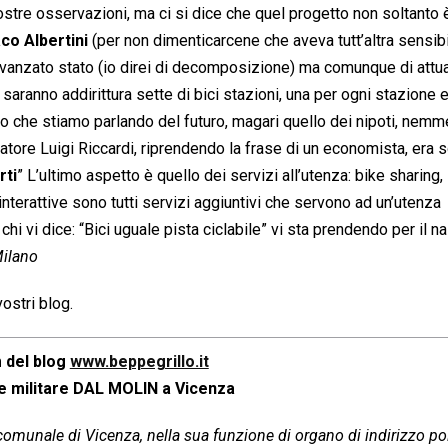
ostre osservazioni, ma ci si dice che quel progetto non soltanto 
co Albertini
(per non dimenticarcene che aveva tutt’altra sensibi
avanzato stato (io direi di decomposizione) ma comunque di attu
e saranno addirittura sette di bici stazioni, una per ogni stazione 
ato che stiamo parlando del futuro, magari quello dei nipoti, nem
ndatore Luigi Riccardi, riprendendo la frase di un economista, era s
rti
” L’ultimo aspetto è quello dei servizi all’utenza: bike sharing,
 interattive sono tutti servizi aggiuntivi che servono ad un’utenza
chi vi dice: “Bici uguale pista ciclabile” vi sta prendendo per il n
Milano
ostri blog.
 del blog
www.beppegrillo.it
e militare DAL MOLIN a Vicenza
 comunale di Vicenza, nella sua funzione di organo di indirizzo pol