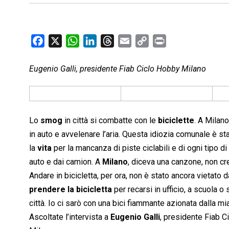
F
X
W
L
T
E
C
P
a
h
i
h
m
o
r
c
a
n
r
a
p
i
Eugenio Galli, presidente Fiab Ciclo Hobby Milano
e
t
k
e
i
y
n
b
s
e
a
l
L
t
o
A
d
d
i
Lo
smog
o
in città si combatte con le
p
I
s
n
biciclette
. A Milano
k
p
n
k
in auto e avvelenare l’aria. Questa idiozia comunale è s
la
vita
per la mancanza di piste ciclabili e di ogni tipo d
auto e dai camion. A
Milano
, diceva una canzone, non cres
Andare in bicicletta, per ora, non è stato ancora vietato 
prendere la bicicletta
per recarsi in ufficio, a scuola o 
città. Io ci sarò con una bici fiammante azionata dalla m
Ascoltate l’intervista a
Eugenio Galli
, presidente Fiab Ci