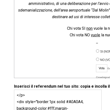
amministrativo, di una deliberazione per l’avvi
sdemanializzazione, dell’area aeroportuale “Dal Molin” 
destinare ad usi di interesse colle
Chi vota SI
non
vuole la 
Chi vota NO
vuole
la nu
--
SI (NON
NO (VO
Vota
Gu
Crowdsignal
Inserisci il referendum nel tuo sito: copia e incolla i