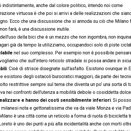
ti indistintamente, anche dal colore politico, intendo noi come
azione virtuosa è che poi si arrivi a delle realizzazioni che sian
ogno. Ecco che una discussione che si annoda su ciò che Milano f
on farà, è una discussione inutile.
dell’uso della bici che è un mezzo che non ingombra, non inquina
ari già da tempo la utilizziamo, occupandoci solo di piste ciclab
clabile
nel suo complesso. Per esempio non è possibile pensare
a vogliamo che sull’intero reticolo stradale si possa andare in sic
bili
. Cioè di strisce disegnate sull’asfalto. Esistono ovunque in 
 esistono degli ostacoli burocratici maggiori, da parte dei tecni
lto restrittive sempre sul tema che diventa un po’ una sorta di 
tiva nei confronti dell’utenza a mobilità debole o cosiddetta dolc
realizzare e hanno dei costi sensibilmente inferiori
. Si poss
i milanesi nota e gettonatissima che va da viale Monza e via Pa
ano è una città come un reticolo a forma di ruota di bicicletta tra
reto è uno dei punti a più alta incidentalità anche con morti oltr