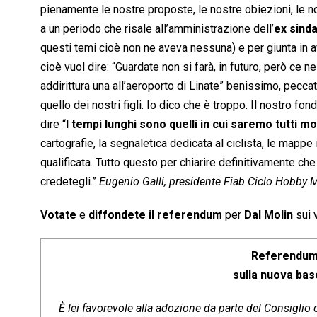
pienamente le nostre proposte, le nostre obiezioni, le n
a un periodo che risale all’amministrazione dell’
ex sinda
questi temi cioè non ne aveva nessuna) e per giunta in 
cioè vuol dire: “Guardate non si farà, in futuro, però ce n
addirittura una all’aeroporto di Linate” benissimo, pecc
quello dei nostri figli. Io dico che è troppo. Il nostro fo
dire “
I tempi lunghi sono quelli in cui saremo tutti mo
cartografie, la segnaletica dedicata al ciclista, le mappe
qualificata. Tutto questo per chiarire definitivamente che 
credetegli.”
Eugenio Galli, presidente Fiab Ciclo Hobby 
Votate
e
diffondete il referendum
per
Dal Molin
sui v
Referendum
sulla nuova bas
È lei favorevole alla adozione da parte del Consiglio