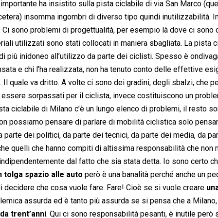
importante ha insistito sulla pista ciclabile di via San Marco (que
eccetera) insomma ingombri di diverso tipo quindi inutilizzabilità. 
. Ci sono problemi di progettualità, per esempio là dove ci sono 
li utilizzati sono stati collocati in maniera sbagliata. La pista c
di più inidoneo all’utilizzo da parte dei ciclisti. Spesso è ondiva
nsata e chi l’ha realizzata, non ha tenuto conto delle effettive es
a. Il quale va dritto. A volte ci sono dei gradini, degli sbalzi, che p
sere sorpassati per il ciclista, invece costituiscono un probl
ta ciclabile di Milano c’è un lungo elenco di problemi, il resto s
on possiamo pensare di parlare di mobilità ciclistica solo pensa
parte dei politici, da parte dei tecnici, da parte dei media, da pa
nche quelli che hanno compiti di altissima responsabilità che non 
 indipendentemente dal fatto che sia stata detta. Io sono certo ch
n tolga spazio alle auto
però è una banalità perché anche un p
di decidere che cosa vuole fare. Fare! Cioè se si vuole creare
una
polemica assurda ed è tanto più assurda se si pensa che a Milano,
da trent’anni
. Qui ci sono responsabilità pesanti, è inutile però 