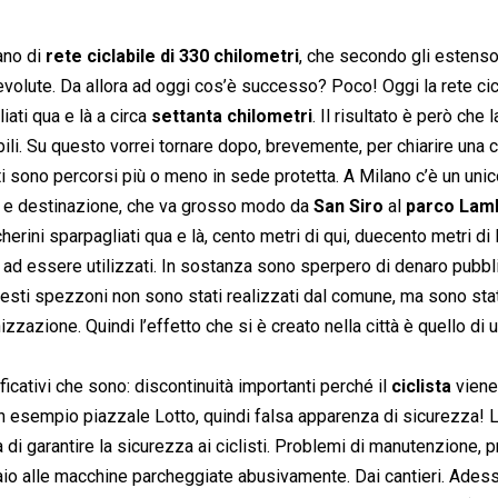
ano di
rete ciclabile di 330 chilometri
, che secondo gli estenso
evolute. Da allora ad oggi cos’è successo? Poco! Oggi la rete cic
ati qua e là a circa
settanta chilometri
. Il risultato è però che l
abili. Su questo vorrei tornare dopo, brevemente, per chiarire una
i sono percorsi più o meno in sede protetta. A Milano c’è un uni
ne e destinazione, che va grosso modo da
San Siro
al
parco Lam
erini sparpagliati qua e là, cento metri di qui, duecento metri di 
o ad essere utilizzati. In sostanza sono sperpero di denaro pubbl
 questi spezzoni non sono stati realizzati dal comune, ma sono sta
zazione. Quindi l’effetto che si è creato nella città è quello di 
ficativi che sono: discontinuità importanti perché il
ciclista
viene
un esempio piazzale Lotto, quindi falsa apparenza di sicurezza! L
la di garantire la sicurezza ai ciclisti. Problemi di manutenzione, 
raio alle macchine parcheggiate abusivamente. Dai cantieri. Ades