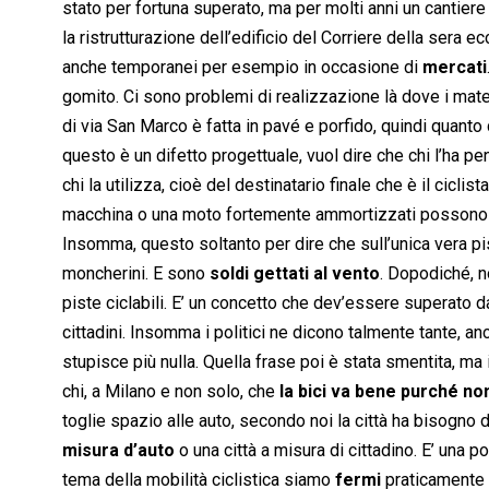
stato per fortuna superato, ma per molti anni un cantiere 
la ristrutturazione dell’edificio del Corriere della sera 
anche temporanei per esempio in occasione di
mercati
gomito. Ci sono problemi di realizzazione là dove i materia
di via San Marco è fatta in pavé e porfido, quindi quanto 
questo è un difetto progettuale, vuol dire che chi l’ha pe
chi la utilizza, cioè del destinatario finale che è il ciclist
macchina o una moto fortemente ammortizzati possono es
Insomma, questo soltanto per dire che sull’unica vera pis
moncherini. E sono
soldi gettati al vento
. Dopodiché, n
piste ciclabili. E’ un concetto che dev’essere superato da 
cittadini. Insomma i politici ne dicono talmente tante, a
stupisce più nulla. Quella frase poi è stata smentita, ma
chi, a Milano e non solo, che
la bici va bene purché no
toglie spazio alle auto, secondo noi la città ha bisogno 
misura d’auto
o una città a misura di cittadino. E’ una 
tema della mobilità ciclistica siamo
fermi
praticamente