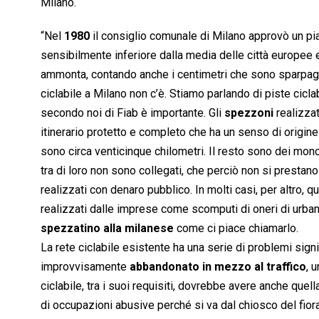
Milano.
“Nel
1980
il consiglio comunale di Milano approvò un pi
sensibilmente inferiore dalla media delle città europee 
ammonta, contando anche i centimetri che sono sparpagli
ciclabile a Milano non c’è. Stiamo parlando di piste cicl
secondo noi di Fiab è importante. Gli
spezzoni
realizzat
itinerario protetto e completo che ha un senso di origi
sono circa venticinque chilometri. Il resto sono dei monch
tra di loro non sono collegati, che perciò non si prestan
realizzati con denaro pubblico. In molti casi, per altro,
realizzati dalle imprese come scomputi di oneri di urbaniz
spezzatino alla milanese
come ci piace chiamarlo.
La rete ciclabile esistente ha una serie di problemi signi
improvvisamente
abbandonato in mezzo al traffico
, 
ciclabile, tra i suoi requisiti, dovrebbe avere anche quel
di occupazioni abusive perché si va dal chiosco del fio