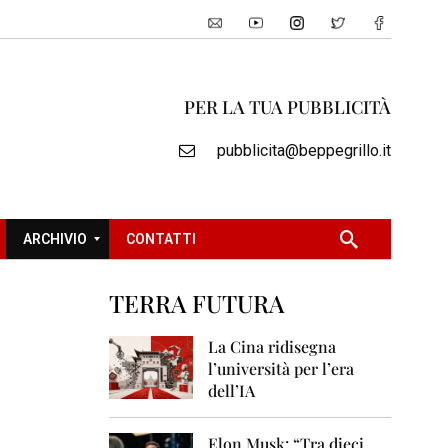
PER LA TUA PUBBLICITÀ
pubblicita@beppegrillo.it
ARCHIVIO
CONTATTI
TERRA FUTURA
2
0
La Cina ridisegna
0
l’università per l’era
5
dell’IA
2
0
Elon Musk: “Tra dieci