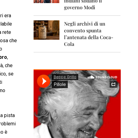
indiani sfidano il
0
1
governo Modi
1
ri era
Negli archivi di un
2
labile
0
convento spunta
a rete
1
l’antenata della Coca-
2
 cosa che
Cola
co
2
bro
,
0
1
là, che
3
ico, se
2
ti
0
uno
1
4
2
0
a pista
1
problemi
5
so è
2