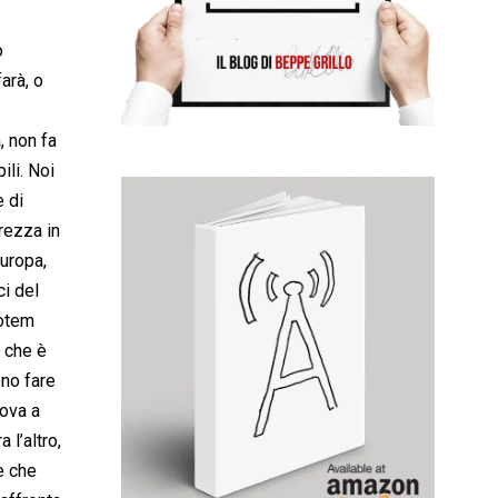
o
arà, o
, non fa
ili. Noi
 di
urezza in
Europa,
ci del
totem
e che è
ono fare
dova a
 l’altro,
e che