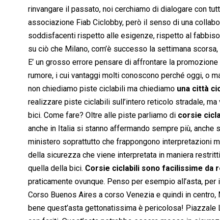
rinvangare il passato, noi cerchiamo di dialogare con tut
associazione Fiab Ciclobby, però il senso di una collabor
soddisfacenti rispetto alle esigenze, rispetto al fabbis
su ciò che Milano, com’è successo la settimana scorsa, n
E’ un grosso errore pensare di affrontare la promozione 
rumore, i cui vantaggi molti conoscono perché oggi, o mag
non chiediamo piste ciclabili ma chiediamo
una città ci
realizzare piste ciclabili sull’intero reticolo stradale, m
bici. Come fare? Oltre alle piste parliamo di
corsie cicla
anche in Italia si stanno affermando sempre più, anche se
ministero soprattutto che frappongono interpretazioni mo
della sicurezza che viene interpretata in maniera restrit
quella della bici.
Corsie ciclabili sono facilissime da 
praticamente ovunque. Penso per esempio all’asta, per 
Corso Buenos Aires a corso Venezia e quindi in centro, Mil
bene quest’asta gettonatissima è pericolosa! Piazzale Lo