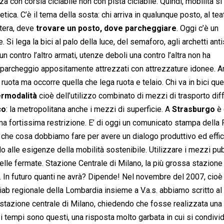
 con corsia ciclabile non con pista ciclabile. Quindi, mobilità si
etica. C’è il tema della sosta: chi arriva in qualunque posto, al tea
etera, deve
trovare un posto, dove parcheggiare
. Oggi c’è un
Si lega la bici al palo della luce, del semaforo, agli archetti ant
’un contro l’altro armati, utenze deboli una contro l’altra non ha
 parcheggio appositamente attrezzati con attrezzature idonee. 
uota ma occorre quella che lega ruota e telaio. Chi va in bici que
termodalità
cioè dell’utilizzo combinato di mezzi di trasporto diff
co
: la metropolitana anche i mezzi di superficie. A
Strasburgo
è 
 una fortissima restrizione. E’ di oggi un comunicato stampa della
amo che cosa dobbiamo fare per avere un dialogo produttivo ed effi
o alle esigenze della mobilità sostenibile. Utilizzare i mezzi pub
lle fermate. Stazione Centrale di Milano, la più grossa stazione
. In futuro quanti ne avrà? Dipende! Nel novembre del 2007, cioè 
iab regionale della Lombardia insieme a V.a.s. abbiamo scritto al
la stazione centrale di Milano, chiedendo che fosse realizzata una 
i tempi sono questi, una risposta molto garbata in cui si condivi