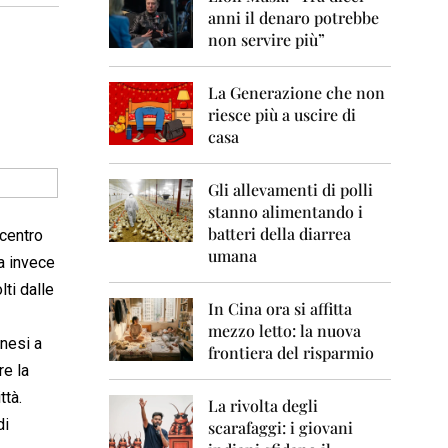
0
anni il denaro potrebbe
6
non servire più”
2
0
La Generazione che non
0
7
riesce più a uscire di
casa
2
0
0
Gli allevamenti di polli
8
stanno alimentando i
batteri della diarrea
 centro
2
umana
ia invece
0
0
lti dalle
9
In Cina ora si affitta
mezzo letto: la nuova
2
anesi a
frontiera del risparmio
0
re la
1
0
ttà.
La rivolta degli
di
scarafaggi: i giovani
2