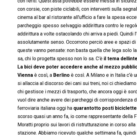
con feriti. Quest’asta potrebbe essere messa in sicurezza
con corsie, con piste ciclabili, con interventi sulla segnal
cinema al bar al ristorante all’ufficio a fare la spesa ecc
parcheggio spesso selvaggio addirittura contro le regole. 
addirittura a volte ostacolando chi arriva a piedi. Quindi l
assolutamente senso. Occorrono perciò aree e spazi di
queste vanno pensate: non basta quella che lega solo la r
sa, chi lo progetta spesso non lo sa. C’è
il tema dellin
La bici deve poter accedere anche al mezzo pubbli
Vienna
è così, a
Berlino
è così. A Milano e in Italia c’è
si allaccia al discorso dei cani sui treni, noi ci chiedi
chi gestisce i mezzi di trasporto, che ancora oggi è sord
vuol dire anche avere dei parcheggi di corrispondenza de
ferroviaria italiana oggi ha
quarantotto posti biciclette
scorso quasi un anno fa, io come rappresentante della F
Moratti proprio sui lavori di ristrutturazione in corso al
stazione. Abbiamo ricevuto qualche settimana fa, quindi 