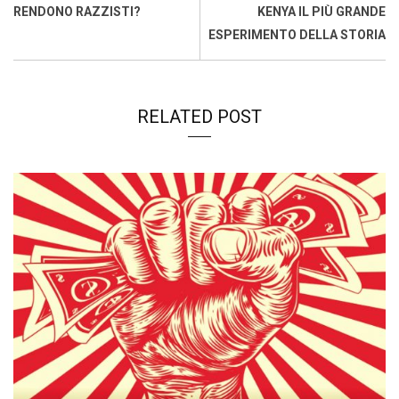
k
p
n
k
RENDONO RAZZISTI?
KENYA IL PIÙ GRANDE
ESPERIMENTO DELLA STORIA
RELATED POST