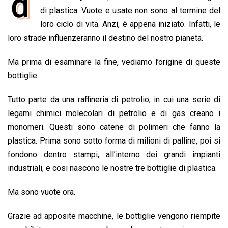
d
e
di plastica. Vuote e usate non sono al termine del
t
k
e
i
y
n
b
s
e
a
l
L
t
loro ciclo di vita. Anzi, è appena iniziato. Infatti, le
o
A
d
d
i
loro strade influenzeranno il destino del nostro pianeta.
o
p
I
s
n
Ma prima di esaminare la fine, vediamo l’origine di queste
k
p
n
k
bottiglie.
Tutto parte da una raffineria di petrolio, in cui una serie di
legami chimici molecolari di petrolio e di gas creano i
monomeri. Questi sono catene di polimeri che fanno la
plastica. Prima sono sotto forma di milioni di palline, poi si
fondono dentro stampi, all’interno dei grandi impianti
industriali, e cosi nascono le nostre tre bottiglie di plastica.
Ma sono vuote ora.
Grazie ad apposite macchine, le bottiglie vengono riempite