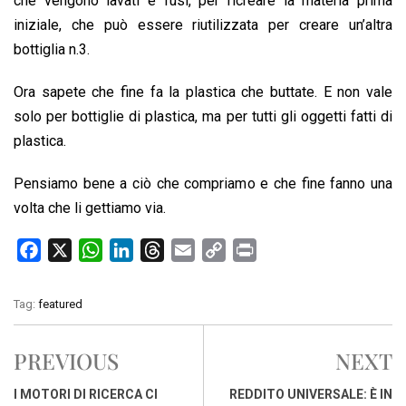
che vengono lavati e fusi, per ricreare la materia prima
iniziale, che può essere riutilizzata per creare un’altra
bottiglia n.3.
Ora sapete che fine fa la plastica che buttate. E non vale
solo per bottiglie di plastica, ma per tutti gli oggetti fatti di
plastica.
Pensiamo bene a ciò che compriamo e che fine fanno una
volta che li gettiamo via.
F
X
W
L
T
E
C
P
a
h
i
h
m
o
r
c
a
n
r
a
p
i
Tag:
featured
e
t
k
e
i
y
n
b
s
e
a
l
L
t
PREVIOUS
NEXT
o
A
d
d
i
o
p
I
s
n
I MOTORI DI RICERCA CI
REDDITO UNIVERSALE: È IN