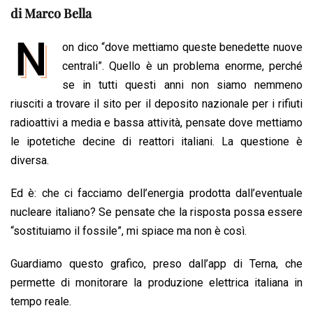
c
a
n
r
a
p
i
di Marco Bella
e
t
k
e
i
y
n
N
b
s
e
a
l
L
t
on dico “dove mettiamo queste benedette nuove
o
A
d
d
i
centrali”. Quello è un problema enorme, perché
o
p
I
s
n
se in tutti questi anni non siamo nemmeno
k
p
n
k
riusciti a trovare il sito per il deposito nazionale per i rifiuti
radioattivi a media e bassa attività, pensate dove mettiamo
le ipotetiche decine di reattori italiani. La questione è
diversa.
Ed è: che ci facciamo dell’energia prodotta dall’eventuale
nucleare italiano? Se pensate che la risposta possa essere
“sostituiamo il fossile”, mi spiace ma non è così.
Guardiamo questo grafico, preso dall’app di Terna, che
permette di monitorare la produzione elettrica italiana in
tempo reale.