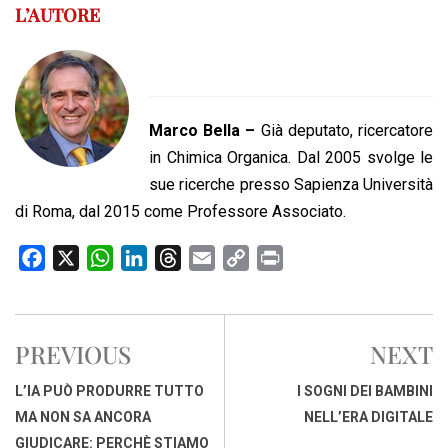
L’AUTORE
Marco Bella –
Già deputato, ricercatore
in Chimica Organica. Dal 2005 svolge le
sue ricerche presso Sapienza Università
di Roma, dal 2015 come Professore Associato.
F
X
W
L
T
E
C
P
a
h
i
h
m
o
r
c
a
n
r
a
p
i
e
t
k
e
i
y
n
PREVIOUS
NEXT
b
s
e
a
l
L
t
o
A
d
d
i
L’IA PUÒ PRODURRE TUTTO
I SOGNI DEI BAMBINI
o
p
I
s
n
MA NON SA ANCORA
NELL’ERA DIGITALE
k
p
n
k
GIUDICARE: PERCHÈ STIAMO