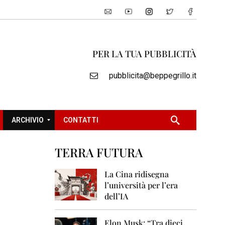
PER LA TUA PUBBLICITÀ
pubblicita@beppegrillo.it
ARCHIVIO
CONTATTI
TERRA FUTURA
2
0
La Cina ridisegna
0
l’università per l’era
5
dell’IA
2
0
Elon Musk: “Tra dieci