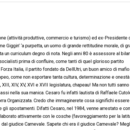
e (attività produttive, commercio e turismo) ed ex-Presidente 
e Giggin’ ‘a purpetta, un uomo di grande rettitudine morale, di g
ta un curriculum degno di nota. Negli anni 80 è assessore al bila
ocialisti prima di confluire, come tanti di quel glorioso partito
orza Italia, il partito fondato da DellUtri, un buon amico di mafio
opeo, come non esportare tanta cultura, determinazione e onestà
a, XIII, XIV, XV, XVI e XVII legislatura, chapeau! Ma non tutti sanno
 assi nella sua manica. Cesaro fu infatti lautista di Raffaele Cutol
rra Organizzata. Credo che immaginerete cosa significhi essere l
e gli spostamenti. Difatti Cesaro, nel 1984, venne arrestato e c
ollaborato attivamente con le cosche (favoreggiamento per la latit
e dal giudice Carnevale. Sapete chi era il giudice Carnevale? Meg