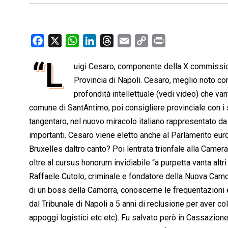
F
X
W
L
T
E
C
P
a
h
i
h
m
o
r
“L
uigi Cesaro, componente della X commission
c
a
n
r
a
p
i
e
Provincia di Napoli. Cesaro, meglio noto com
t
k
e
i
y
n
b
s
e
a
l
L
t
profondità intellettuale (vedi video) che van
o
A
d
d
i
comune di SantAntimo, poi consigliere provinciale con i s
o
p
I
s
n
tangentaro, nel nuovo miracolo italiano rappresentato da F
k
p
n
k
importanti. Cesaro viene eletto anche al Parlamento eur
Bruxelles daltro canto? Poi lentrata trionfale alla Camer
oltre al cursus honorum invidiabile “a purpetta vanta altri
Raffaele Cutolo, criminale e fondatore della Nuova Camo
di un boss della Camorra, conoscerne le frequentazioni 
dal Tribunale di Napoli a 5 anni di reclusione per aver c
appoggi logistici etc etc). Fu salvato però in Cassazion