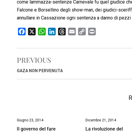
come lammazza-sentenze Carnevale fu quel giudice che 
Falcone e Borsellino degli show-man, dei giudici-scerif
annullare in Cassazione ogni sentenza a danno di pezzi 
F
X
W
L
T
E
C
P
a
h
i
h
m
o
r
c
a
n
r
a
p
i
e
t
k
e
i
y
n
PREVIOUS
b
s
e
a
l
L
t
o
A
d
d
i
GAZA NON PERVENUTA
o
p
I
s
n
k
p
n
k
R
Giugno 23, 2014
Dicembre 21, 2014
Il governo del fare
La rivoluzione del