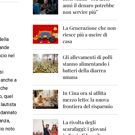
0
anni il denaro potrebbe
6
non servire più”
2
0
La Generazione che non
0
7
riesce più a uscire di
della
casa
2
rande
0
ncio nel
0
Gli allevamenti di polli
8
stanno alimentando i
batteri della diarrea
si
2
umana
0
 anche a
0
 che
9
In Cina ora si affitta
o, quel
mezzo letto: la nuova
2
autista
frontiera del risparmio
0
ondannato
1
0
anza,
La rivolta degli
scarafaggi: i giovani
lio noto
2