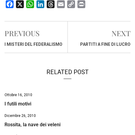
F
X
W
L
T
E
C
P
a
h
i
h
m
o
r
c
a
n
r
a
p
i
e
t
k
e
i
y
n
PREVIOUS
NEXT
b
s
e
a
l
L
t
o
A
d
d
i
I MISTERI DEL FEDERALISMO
PARTITI A FINE DI LUCRO
o
p
I
s
n
k
p
n
k
RELATED POST
Ottobre 16, 2010
I futili motivi
Dicembre 26, 2010
Rossita, la nave dei veleni