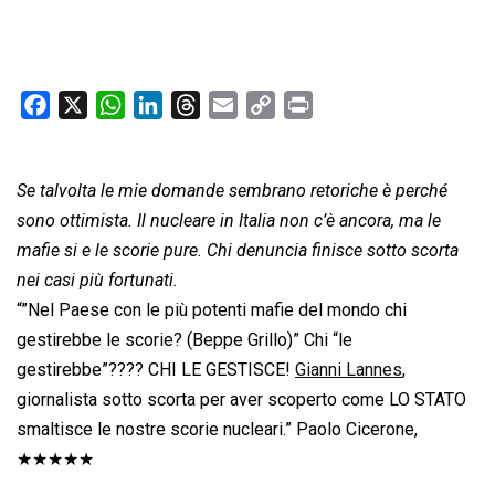
F
X
W
L
T
E
C
P
a
h
i
h
m
o
r
c
a
n
r
a
p
i
Se talvolta le mie domande sembrano retoriche è perché
e
t
k
e
i
y
n
b
s
e
a
l
L
t
sono ottimista. Il nucleare in Italia non c’è ancora, ma le
o
A
d
d
i
mafie si e le scorie pure. Chi denuncia finisce sotto scorta
o
p
I
s
n
nei casi più fortunati.
k
p
n
k
“”Nel Paese con le più potenti mafie del mondo chi
gestirebbe le scorie? (Beppe Grillo)” Chi “le
gestirebbe”???? CHI LE GESTISCE!
Gianni Lannes
,
giornalista sotto scorta per aver scoperto come LO STATO
smaltisce le nostre scorie nucleari.” Paolo Cicerone,
★★★★★