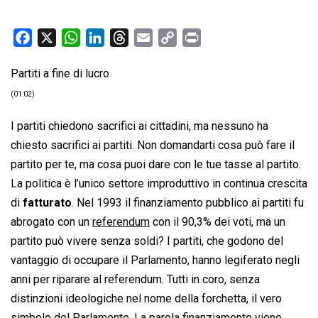
F
X
W
L
T
E
C
P
a
h
i
h
m
o
r
Partiti a fine di lucro
c
a
n
r
a
p
i
e
t
k
e
i
y
n
(01:02)
b
s
e
a
l
L
t
I partiti chiedono sacrifici ai cittadini, ma nessuno ha
o
A
d
d
i
chiesto sacrifici ai partiti. Non domandarti cosa può fare il
o
p
I
s
n
partito per te, ma cosa puoi dare con le tue tasse al partito.
k
p
n
k
La politica è l’unico settore improduttivo in continua crescita
di
fatturato
. Nel 1993 il finanziamento pubblico ai partiti fu
abrogato con un
referendum
con il 90,3% dei voti, ma un
partito può vivere senza soldi? I partiti, che godono del
vantaggio di occupare il Parlamento, hanno legiferato negli
anni per riparare al referendum. Tutti in coro, senza
distinzioni ideologiche nel nome della forchetta, il vero
simbolo del Parlamento. La parola finanziamento viene