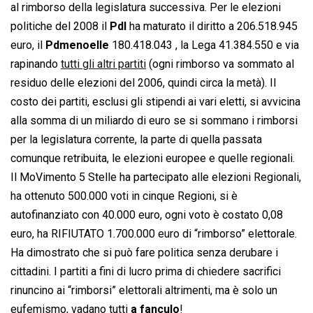
al rimborso della legislatura successiva. Per le elezioni
politiche del 2008 il
Pdl
ha maturato il diritto a 206.518.945
euro, il
Pdmenoelle
180.418.043 , la Lega 41.384.550 e via
rapinando
tutti gli altri partiti
(ogni rimborso va sommato al
residuo delle elezioni del 2006, quindi circa la metà). Il
costo dei partiti, esclusi gli stipendi ai vari eletti, si avvicina
alla somma di un miliardo di euro se si sommano i rimborsi
per la legislatura corrente, la parte di quella passata
comunque retribuita, le elezioni europee e quelle regionali.
Il MoVimento 5 Stelle ha partecipato alle elezioni Regionali,
ha ottenuto 500.000 voti in cinque Regioni, si è
autofinanziato con 40.000 euro, ogni voto è costato 0,08
euro, ha RIFIUTATO 1.700.000 euro di “rimborso” elettorale.
Ha dimostrato che si può fare politica senza derubare i
cittadini. I partiti a fini di lucro prima di chiedere sacrifici
rinuncino ai “rimborsi” elettorali altrimenti, ma è solo un
eufemismo, vadano tutti
a fanculo
!