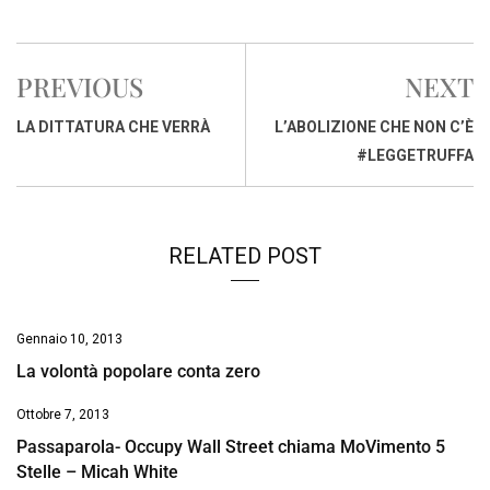
a
h
i
h
m
o
r
c
a
n
r
a
p
i
e
t
k
e
i
y
n
PREVIOUS
NEXT
b
s
e
a
l
L
t
o
A
d
d
i
LA DITTATURA CHE VERRÀ
L’ABOLIZIONE CHE NON C’È
o
p
I
s
n
#LEGGETRUFFA
k
p
n
k
RELATED POST
Gennaio 10, 2013
La volontà popolare conta zero
Ottobre 7, 2013
Passaparola- Occupy Wall Street chiama MoVimento 5
Stelle – Micah White