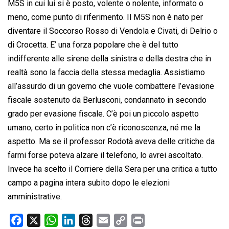
M5S in cui lui si è posto, volente o nolente, informato o
meno, come punto di riferimento. Il M5S non è nato per
diventare il Soccorso Rosso di Vendola e Civati, di Delrio o
di Crocetta. E’ una forza popolare che è del tutto
indifferente alle sirene della sinistra e della destra che in
realtà sono la faccia della stessa medaglia. Assistiamo
all’assurdo di un governo che vuole combattere l’evasione
fiscale sostenuto da Berlusconi, condannato in secondo
grado per evasione fiscale. C’è poi un piccolo aspetto
umano, certo in politica non c’è riconoscenza, né me la
aspetto. Ma se il professor Rodotà aveva delle critiche da
farmi forse poteva alzare il telefono, lo avrei ascoltato.
Invece ha scelto il Corriere della Sera per una critica a tutto
campo a pagina intera subito dopo le elezioni
amministrative.
F
X
W
L
T
E
C
P