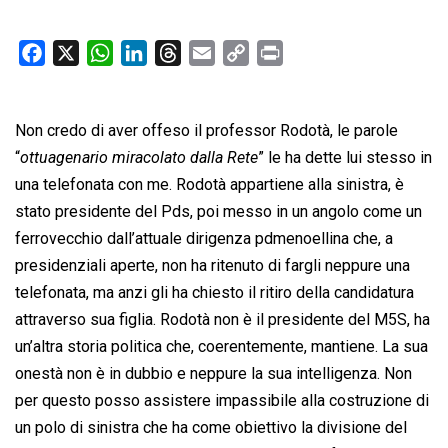
F
X
W
L
T
E
C
P
a
h
i
h
m
o
r
c
a
n
r
a
p
i
Non credo di aver offeso il professor Rodotà, le parole
e
t
k
e
i
y
n
b
s
e
a
l
L
t
“
ottuagenario miracolato dalla Rete
” le ha dette lui stesso in
o
A
d
d
i
una telefonata con me. Rodotà appartiene alla sinistra, è
o
p
I
s
n
stato presidente del Pds, poi messo in un angolo come un
k
p
n
k
ferrovecchio dall’attuale dirigenza pdmenoellina che, a
presidenziali aperte, non ha ritenuto di fargli neppure una
telefonata, ma anzi gli ha chiesto il ritiro della candidatura
attraverso sua figlia. Rodotà non è il presidente del M5S, ha
un’altra storia politica che, coerentemente, mantiene. La sua
onestà non è in dubbio e neppure la sua intelligenza. Non
per questo posso assistere impassibile alla costruzione di
un polo di sinistra che ha come obiettivo la divisione del