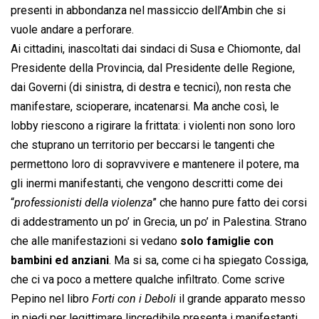
presenti in abbondanza nel massiccio dell’Ambin che si
vuole andare a perforare.
Ai cittadini, inascoltati dai sindaci di Susa e Chiomonte, dal
Presidente della Provincia, dal Presidente delle Regione,
dai Governi (di sinistra, di destra e tecnici), non resta che
manifestare, scioperare, incatenarsi. Ma anche così, le
lobby riescono a rigirare la frittata: i violenti non sono loro
che stuprano un territorio per beccarsi le tangenti che
permettono loro di sopravvivere e mantenere il potere, ma
gli inermi manifestanti, che vengono descritti come dei
“
professionisti della violenza
” che hanno pure fatto dei corsi
di addestramento un po’ in Grecia, un po’ in Palestina. Strano
che alle manifestazioni si vedano
solo famiglie con
bambini ed anziani
. Ma si sa, come ci ha spiegato Cossiga,
che ci va poco a mettere qualche infiltrato. Come scrive
Pepino nel libro 
Forti con i Deboli
 il grande apparato messo
in piedi per legittimare lincredibile presenta i manifestanti