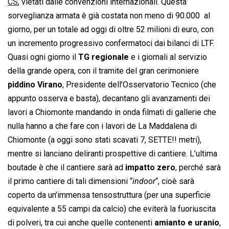
CS
, vietati dalle convenzioni internazionali. Questa
sorveglianza armata è già costata non meno di 90.000  al
giorno, per un totale ad oggi di oltre 52 milioni di euro, con
un incremento progressivo confermatoci dai bilanci di LTF.
Quasi ogni giorno il
TG regionale
e i giornali al servizio
della grande opera, con il tramite del gran cerimoniere
piddino Virano
, Presidente dell’Osservatorio Tecnico (che
appunto osserva e basta), decantano gli avanzamenti dei
lavori a Chiomonte mandando in onda filmati di gallerie che
nulla hanno a che fare con i lavori de La Maddalena di
Chiomonte (a oggi sono stati scavati 7, SETTE!! metri),
mentre si lanciano deliranti prospettive di cantiere. L’ultima
boutade è che il cantiere sarà ad
impatto zero
, perché sarà
il primo cantiere di tali dimensioni “
indoor
“, cioè sarà
coperto da un’immensa tensostruttura (per una superficie
equivalente a 55 campi da calcio) che eviterà la fuoriuscita
di polveri, tra cui anche quelle contenenti
amianto e uranio
,