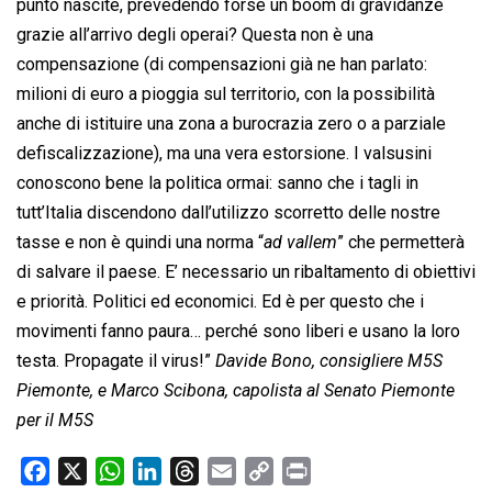
punto nascite, prevedendo forse un boom di gravidanze
grazie all’arrivo degli operai? Questa non è una
compensazione (di compensazioni già ne han parlato:
milioni di euro a pioggia sul territorio, con la possibilità
anche di istituire una zona a burocrazia zero o a parziale
defiscalizzazione), ma una vera estorsione. I valsusini
conoscono bene la politica ormai: sanno che i tagli in
tutt’Italia discendono dall’utilizzo scorretto delle nostre
tasse e non è quindi una norma “
ad vallem
” che permetterà
di salvare il paese. E’ necessario un ribaltamento di obiettivi
e priorità. Politici ed economici. Ed è per questo che i
movimenti fanno paura… perché sono liberi e usano la loro
testa. Propagate il virus!”
Davide Bono, consigliere M5S
Piemonte, e Marco Scibona, capolista al Senato Piemonte
per il M5S
F
X
W
L
T
E
C
P