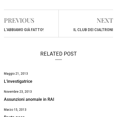
a
h
i
h
m
o
r
c
a
n
r
a
p
i
e
t
k
e
i
y
n
PREVIOUS
NEXT
b
s
e
a
l
L
t
o
A
d
d
i
L’ABBIAMO GIÀ FATTO!
IL CLUB DEI CIALTRONI
o
p
I
s
n
k
p
n
k
RELATED POST
Maggio 21, 2013
L’investigatrice
Novembre 23, 2013
Assunzioni anomale in RAI
Marzo 15, 2013