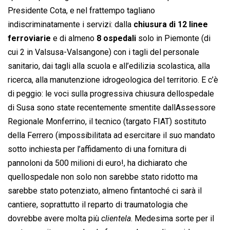
Presidente Cota, e nel frattempo tagliano
indiscriminatamente i servizi: dalla
chiusura di 12 linee
ferroviarie
e di almeno
8 ospedali
solo in Piemonte (di
cui 2 in Valsusa-Valsangone) con i tagli del personale
sanitario, dai tagli alla scuola e all’edilizia scolastica, alla
ricerca, alla manutenzione idrogeologica del territorio. E c’è
di peggio: le voci sulla progressiva chiusura dellospedale
di Susa sono state recentemente smentite dallAssessore
Regionale Monferrino, il tecnico (targato FIAT) sostituto
della Ferrero (impossibilitata ad esercitare il suo mandato
sotto inchiesta per l’affidamento di una fornitura di
pannoloni da 500 milioni di euro!, ha dichiarato che
quellospedale non solo non sarebbe stato ridotto ma
sarebbe stato potenziato, almeno fintantoché ci sarà il
cantiere, soprattutto il reparto di traumatologia che
dovrebbe avere molta più 
clientela
. Medesima sorte per il