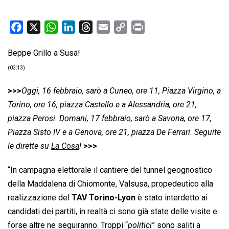
F
X
W
L
T
E
C
P
a
h
i
h
m
o
r
Beppe Grillo a Susa!
c
a
n
r
a
p
i
e
t
k
e
i
y
n
(03:13)
b
s
e
a
l
L
t
>>>
Oggi, 16 febbraio, sarò a Cuneo, ore 11, Piazza Virgino, a
o
A
d
d
i
Torino, ore 16, piazza Castello e a Alessandria, ore 21,
o
p
I
s
n
piazza Perosi. Domani, 17 febbraio, sarò a Savona, ore 17,
k
p
n
k
Piazza Sisto IV e a Genova, ore 21, piazza De Ferrari. Seguite
le dirette su
La Cosa
!
>>>
“In campagna elettorale il cantiere del tunnel geognostico
della Maddalena di Chiomonte, Valsusa, propedeutico alla
realizzazione del
TAV Torino-Lyon
è stato interdetto ai
candidati dei partiti, in realtà ci sono già state delle visite e
forse altre ne seguiranno. Troppi “
politici
” sono saliti a