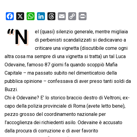
F
X
W
L
T
E
C
P
a
h
i
h
m
o
r
“N
el (quasi) silenzio generale, mentre migliaia
c
a
n
r
a
p
i
e
t
di perbenisti scandalizzati si dedicavano a
k
e
i
y
n
b
s
e
a
l
L
t
criticare una vignetta (discutibile come ogni
o
A
d
d
i
altra cosa ma sempre di una vignetta si tratta) un tal Luca
o
p
I
s
n
Odevaine, famoso 87 giorni fa quando scoppiò Mafia
k
p
n
k
Capitale – ma passato subito nel dimenticatoio della
pubblica opinione – confessava di aver preso tanti soldi da
Buzzi.
Chi è Odevaine? E’ lo storico braccio destro di Veltroni, ex-
capo della polizia provinciale di Roma (avete letto bene),
pezzo grosso del coordinamento nazionale per
l’accoglienza dei richiedenti asilo. Odevaine è accusato
dalla procura di corruzione e di aver favorito