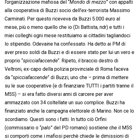
l’organizzazione mafiosa del “
Mondo di mezzo
” con appalti
alla cooperativa di Buzzi socio dell’ex-terrorista Massimo
Carminati. Per questo riceveva da Buzzi 5.000 euro al
mese, più o meno quello che io (Di Battista, ndr) e tutti i
miei colleghi ogni mese restituiamo ai cittadini tagliandoci
lo stipendio. Odevaine ha confessato. Ha detto ai PM di
aver preso soldi da Buzzi e di essere stato per lui un vero e
proprio “
spicciafaccende
“. Ripeto, il braccio destro di
Veltroni, ex-capo della polizia provinciale di Roma faceva
da “
spicciafaccende
” di Buzzi, uno che – prima di mettere
su le sue cooperative (e di finanziare TUTTI i partiti tranne il
M5S) – si era fatto diversi anni di carcere per aver
ammazzato con 34 coltellate un suo complice. Buzzi ha
finanziato anche la campagna elettorale di Marino. Non ce lo
scordiamo. Questi sono i fatti. In tutto ciò Orfini
(commissario o “
palo
” del PD romano) sostiene che il M5S
si comporti come i mafiosi perchè chiede le dimissioni di