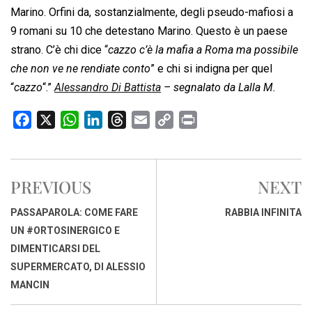
Marino. Orfini da, sostanzialmente, degli pseudo-mafiosi a
9 romani su 10 che detestano Marino. Questo è un paese
strano. C’è chi dice “
cazzo c’è la mafia a Roma ma possibile
che non ve ne rendiate conto
” e chi si indigna per quel
“
cazzo
“.”
Alessandro Di Battista
– segnalato da Lalla M.
F
X
W
L
T
E
C
P
a
h
i
h
m
o
r
c
a
n
r
a
p
i
e
t
k
e
i
y
n
PREVIOUS
NEXT
b
s
e
a
l
L
t
o
A
d
d
i
PASSAPAROLA: COME FARE
RABBIA INFINITA
o
p
I
s
n
UN #ORTOSINERGICO E
k
p
n
k
DIMENTICARSI DEL
SUPERMERCATO, DI ALESSIO
MANCIN