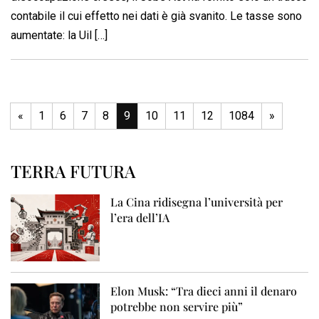
contabile il cui effetto nei dati è già svanito. Le tasse sono
aumentate: la Uil […]
«
1
6
7
8
9
10
11
12
1084
»
TERRA FUTURA
La Cina ridisegna l’università per
l’era dell’IA
Elon Musk: “Tra dieci anni il denaro
potrebbe non servire più”