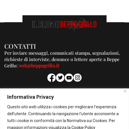
CONTATTI
Per inviare messaggi, comunicati stampa, segnalazioni,
richieste di interviste, denunce o lettere aperte a Beppe
Grillo:
web@beppegrillo.it
PUBBLICITA'
Informativa Privacy
Per la tua pubblicità su questo Blog:
Questo sito web utilizza i cookies per migliorare l'esperienza
pubblicita@beppegrillo.it
dell'utente. Continuando la navigazione l'utente acconsente a
tutti i cookie in conformità con la Normativa sui Cookies. Per
HOMEPAGE
COOKIE POLICY
PRIVACY POLICY
CONTATTI
maggiori informazioni visualizza la
Cookie Policy