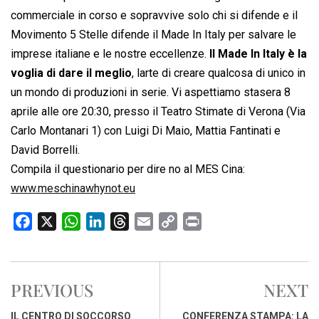
commerciale in corso e sopravvive solo chi si difende e il
Movimento 5 Stelle difende il Made In Italy per salvare le
imprese italiane e le nostre eccellenze.
Il Made In Italy è la
voglia di dare il meglio
, larte di creare qualcosa di unico in
un mondo di produzioni in serie. Vi aspettiamo stasera 8
aprile alle ore 20:30, presso il Teatro Stimate di Verona (Via
Carlo Montanari 1) con Luigi Di Maio, Mattia Fantinati e
David Borrelli.
Compila il questionario per dire no al MES Cina:
www.meschinawhynot.eu
F
X
W
L
T
E
C
P
a
h
i
h
m
o
r
c
a
n
r
a
p
i
e
t
k
e
i
y
n
PREVIOUS
NEXT
b
s
e
a
l
L
t
o
A
d
d
i
IL CENTRO DI SOCCORSO
CONFERENZA STAMPA: LA