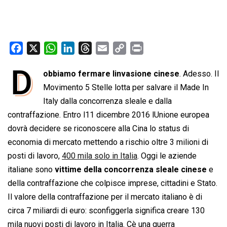
F
X
W
L
T
E
C
P
a
h
i
h
m
o
r
D
obbiamo fermare linvasione cinese
. Adesso. Il
c
a
n
r
a
p
i
e
Movimento 5 Stelle lotta per salvare il Made In
t
k
e
i
y
n
b
s
e
a
l
L
t
Italy dalla concorrenza sleale e dalla
o
A
d
d
i
contraffazione. Entro l11 dicembre 2016 lUnione europea
o
p
I
s
n
dovrà decidere se riconoscere alla Cina lo status di
k
p
n
k
economia di mercato mettendo a rischio oltre 3 milioni di
posti di lavoro,
400 mila solo in Italia
. Oggi le aziende
italiane sono
vittime della concorrenza sleale cinese
e
della contraffazione che colpisce imprese, cittadini e Stato.
Il valore della contraffazione per il mercato italiano è di
circa 7 miliardi di euro: sconfiggerla significa creare 130
mila nuovi posti di lavoro in Italia. Cè una guerra