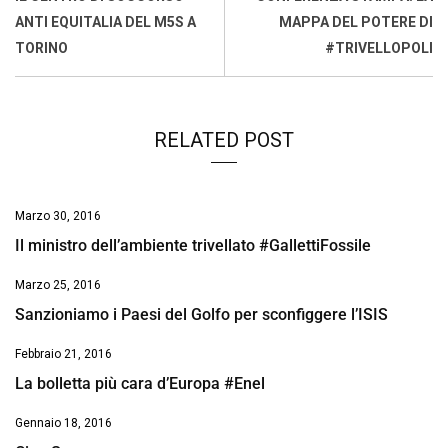
o
p
I
s
n
ANTI EQUITALIA DEL M5S A
MAPPA DEL POTERE DI
k
p
n
k
TORINO
#TRIVELLOPOLI
RELATED POST
Marzo 30, 2016
Il ministro dell’ambiente trivellato #GallettiFossile
Marzo 25, 2016
Sanzioniamo i Paesi del Golfo per sconfiggere l’ISIS
Febbraio 21, 2016
La bolletta più cara d’Europa #Enel
Gennaio 18, 2016