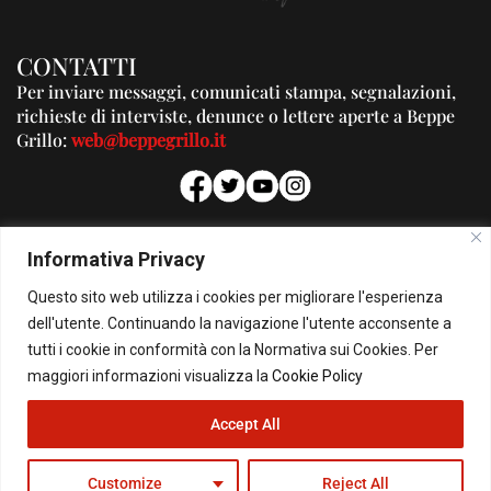
CONTATTI
Per inviare messaggi, comunicati stampa, segnalazioni,
richieste di interviste, denunce o lettere aperte a Beppe
Grillo:
web@beppegrillo.it
PUBBLICITA'
Informativa Privacy
Per la tua pubblicità su questo Blog:
Questo sito web utilizza i cookies per migliorare l'esperienza
pubblicita@beppegrillo.it
dell'utente. Continuando la navigazione l'utente acconsente a
tutti i cookie in conformità con la Normativa sui Cookies. Per
HOMEPAGE
COOKIE POLICY
PRIVACY POLICY
CONTATTI
maggiori informazioni visualizza la
Cookie Policy
Accept All
© Copyright 2026 - Il Blog di Beppe Grillo. All Rights Reserved - Powered by
happygrafic.com
Customize
Reject All