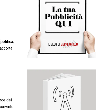
olitica,
 accorta
oce del
 convinto