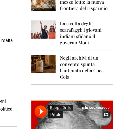
0
mezzo letto: la nuova
1
frontiera del risparmio
1
2
La rivolta degli
0
scarafaggi: i giovani
1
indiani sfidano il
2
 realtà
governo Modi
2
0
Negli archivi di un
1
convento spunta
3
l’antenata della Coca-
2
Cola
0
1
4
rni
2
0
olitica
1
5
2