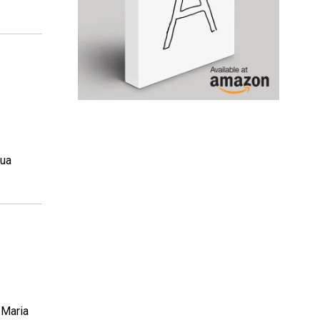
sua
 Maria