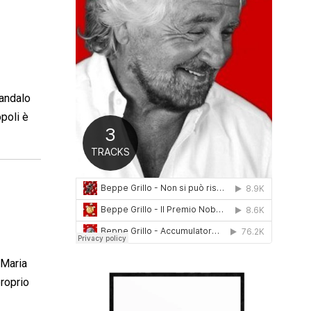
0
1
6
candalo
opoli è
 Maria
roprio