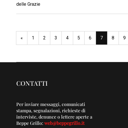
delle Grazie
«
1
2
3
4
5
6
7
8
9
CONTATTI
Per inviare messaggi, comunicati
stampa, segnalazioni, richieste di
interviste, denunce o lettere aperte a
Beppe Grillo:
web@beppegrillo.it