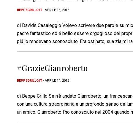
BEPPEGRILLO.IT
- APRILE 15, 2016
di Davide Casaleggio Volevo scrivere due parole su mio
padre fantastico ed é bello essere orgoglioso del proprio 
piú lo rendevano sconosciuto. Era ostinato, sua zia mi r
#GrazieGianroberto
BEPPEGRILLO.IT
- APRILE 14, 2016
di Beppe Grillo Se n’è andato Gianroberto, un francescan
con una cultura straordinaria e un profondo senso dellu
un amico. Gianroberto l’ho conosciuto nel 2004 quando m