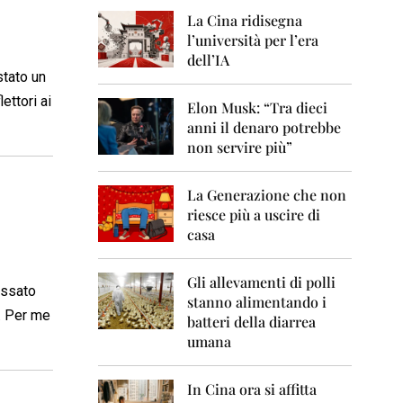
0
6
La Cina ridisegna
l’università per l’era
2
dell’IA
0
stato un
0
ettori ai
7
Elon Musk: “Tra dieci
anni il denaro potrebbe
2
non servire più”
0
0
8
La Generazione che non
riesce più a uscire di
2
casa
0
0
9
Gli allevamenti di polli
essato
stanno alimentando i
2
a. Per me
0
batteri della diarrea
1
umana
0
2
In Cina ora si affitta