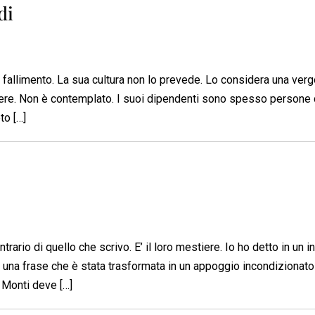
di
 del fallimento. La sua cultura non lo prevede. Lo considera una ver
ere. Non è contemplato. I suoi dipendenti sono spesso persone 
to […]
trario di quello che scrivo. E’ il loro mestiere. Io ho detto in un i
“, una frase che è stata trasformata in un appoggio incondizionato
e Monti deve […]