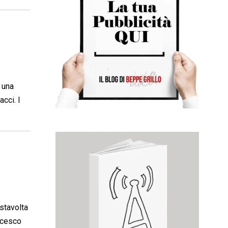
 una
cci. I
 stavolta
ancesco