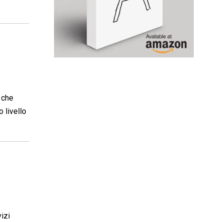
e che
 livello
vizi