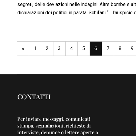
segreti, delle deviazioni nelle indagini. Altre bombe e a
dichiarazioni dei politici in parata. Schifani “… l’auspicio
«
1
2
3
4
5
6
7
8
9
CONTATTI
Per inviare messaggi, comunicati
stampa, segnalazioni, richieste di
interviste, denunce o lettere aperte a