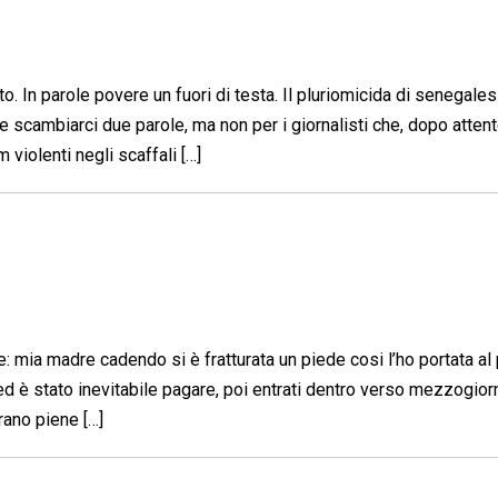
to. In parole povere un fuori di testa. Il pluriomicida di senegales
e scambiarci due parole, ma non per i giornalisti che, dopo atten
m violenti negli scaffali […]
e: mia madre cadendo si è fratturata un piede cosi l’ho portata al
d è stato inevitabile pagare, poi entrati dentro verso mezzogior
rano piene […]