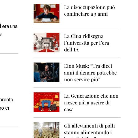
0
6
La disoccupazione può
cominciare a 5 anni
2
0
i era una
0
te
7
La Cina ridisegna
l’università per l’era
2
dell’IA
0
0
8
Elon Musk: “Tra dieci
anni il denaro potrebbe
2
non servire più”
0
0
9
La Generazione che non
 pronto
riesce più a uscire di
2
no ci
casa
0
1
0
Gli allevamenti di polli
stanno alimentando i
2