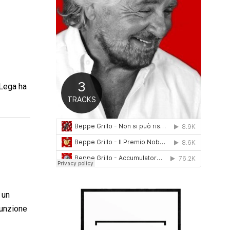
0
1
6
 Lega ha
 un
funzione