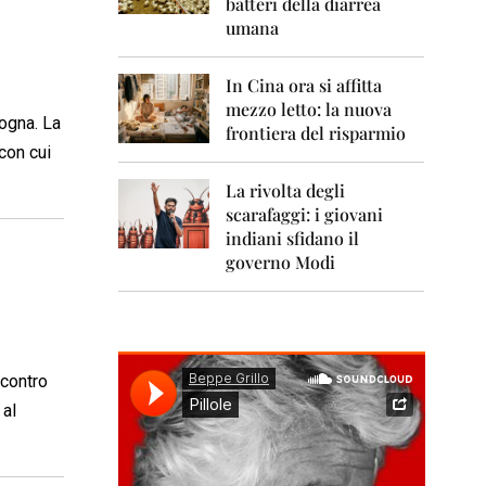
0
batteri della diarrea
1
umana
1
2
In Cina ora si affitta
0
mezzo letto: la nuova
1
gogna. La
frontiera del risparmio
2
con cui
2
La rivolta degli
0
scarafaggi: i giovani
1
indiani sfidano il
3
governo Modi
2
0
1
4
ncontro
2
0
 al
1
5
2