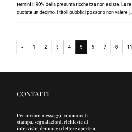
termini il 90% della presunta ricchezza non esiste. La re
quotate un decimo, i titoli pubblici possono non valere [
«
1
2
3
4
5
6
7
8
1
CONTATTI
Per inviare messaggi, comunicati
stampa, segnalazioni, richieste di
interviste, denunce o lettere aperte a