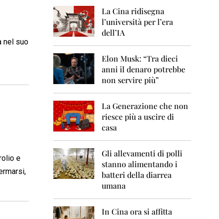
0
6
La Cina ridisegna
l’università per l’era
2
dell’IA
0
a nel suo
0
7
Elon Musk: “Tra dieci
anni il denaro potrebbe
2
non servire più”
0
0
8
La Generazione che non
riesce più a uscire di
2
casa
0
0
9
Gli allevamenti di polli
rolio e
stanno alimentando i
2
ermarsi,
0
batteri della diarrea
1
umana
0
2
In Cina ora si affitta