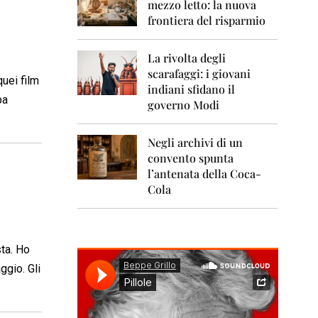
0
mezzo letto: la nuova
1
frontiera del risparmio
1
2
La rivolta degli
0
scarafaggi: i giovani
1
quei film
indiani sfidano il
2
pa
governo Modi
2
0
Negli archivi di un
1
convento spunta
3
l’antenata della Coca-
2
Cola
0
1
4
sta. Ho
2
0
ggio. Gli
1
5
2