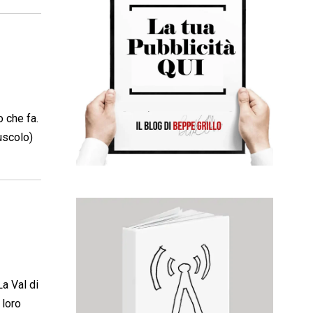
 che fa.
iuscolo)
La Val di
 loro