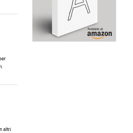
per
m.
 altri