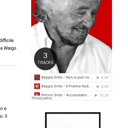
0
1
6
fficile.
apa Waigo
to e
. Il