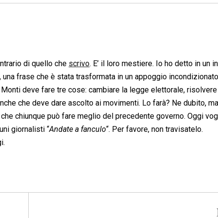
ontrario di quello che
scrivo
. E’ il loro mestiere. Io ho detto in un i
“, una frase che è stata trasformata in un appoggio incondizionato
 Monti deve fare tre cose: cambiare la legge elettorale, risolvere 
E anche che deve dare ascolto ai movimenti. Lo farà? Ne dubito, ma
o che chiunque può fare meglio del precedente governo. Oggi vogl
i giornalisti “
Andate a fanculo
“. Per favore, non travisatelo.
i.