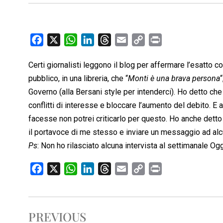
F
X
W
L
T
E
C
P
a
h
i
h
m
o
r
Certi giornalisti leggono il blog per affermare l’esatto c
c
a
n
r
a
p
i
pubblico, in una libreria, che “
e
t
k
e
i
Monti è una brava persona
y
n
b
s
e
a
l
L
t
Governo (alla Bersani style per intenderci). Ho detto che
o
A
d
d
i
conflitti di interesse e bloccare l’aumento del debito. 
o
p
I
s
n
facesse non potrei criticarlo per questo. Ho anche dett
k
p
n
k
il portavoce di me stesso e inviare un messaggio ad alcun
Ps
: Non ho rilasciato alcuna intervista al settimanale Ogg
F
X
W
L
T
E
C
P
a
h
i
h
m
o
r
c
a
n
r
a
p
i
e
t
k
e
i
y
n
PREVIOUS
b
s
e
a
l
L
t