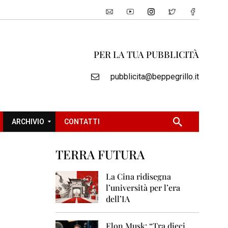
PER LA TUA PUBBLICITÀ
pubblicita@beppegrillo.it
ARCHIVIO
CONTATTI
TERRA FUTURA
2
0
La Cina ridisegna
0
l’università per l’era
5
dell’IA
2
0
Elon Musk: “Tra dieci