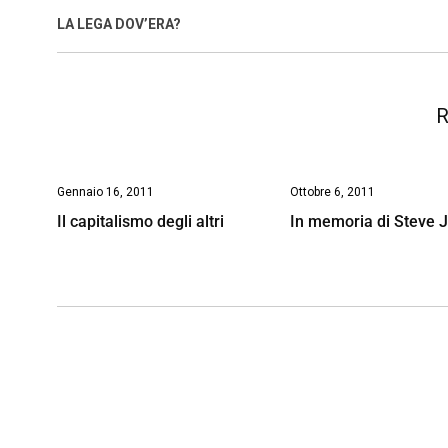
o
A
d
d
i
LA LEGA DOV’ERA?
o
p
I
s
n
k
p
n
k
R
Gennaio 16, 2011
Ottobre 6, 2011
Il capitalismo degli altri
In memoria di Steve 