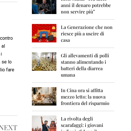
0
anni il denaro potrebbe
6
non servire più”
2
0
La Generazione che non
0
7
riesce più a uscire di
ncontro
casa
2
 al
0
i
0
Gli allevamenti di polli
8
stanno alimentando i
 se lo
batteri della diarrea
io fare
2
umana
0
0
9
In Cina ora si affitta
mezzo letto: la nuova
2
frontiera del risparmio
0
1
0
La rivolta degli
scarafaggi: i giovani
NEXT
2