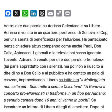
F
X
W
L
T
E
C
P
a
h
i
h
m
o
r
Vorrei dire due parole su Adriano Celentano e su Libero.
c
a
n
r
a
p
i
Adriano è venuto in un quartiere periferico di Genova, al Cep,
e
t
k
e
i
y
n
b
s
e
a
l
L
t
per una
serata di beneficenza
per l’alluvione. Ha partecipato
o
A
d
d
i
senza chiedere alcun compenso come anche Paoli, Don
o
p
I
s
n
Gallo, Antonacci. I giornali e le televisioni hanno ignorato
k
p
n
k
l’evento. Adriano è venuto per dire due parole e tre silenzi
(lui parla soprattutto con i silenzi), ma poi non è riuscito a
dire di no a Don Gallo e al pubblico e ha cantato un paio di
canzoni, improvvisando. Libero
ha intitolato
“
Il Molleggiato
non salta più… Solo mille a sentire Celentano
“. “
A Genova il
concerto pro-alluvionati si trasforma in un flop per Adriano:
a sentirlo cantare dopo 16 anni ci vanno in pochi
“. Se
incontrate un lettore di Libero ditegli di smettere. Dopo si