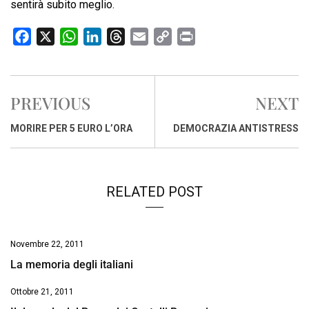
sentirà subito meglio.
F
X
W
L
T
E
C
P
a
h
i
h
m
o
r
c
a
n
r
a
p
i
e
t
k
e
i
y
n
PREVIOUS
NEXT
b
s
e
a
l
L
t
o
A
d
d
i
MORIRE PER 5 EURO L’ORA
DEMOCRAZIA ANTISTRESS
o
p
I
s
n
k
p
n
k
RELATED POST
Novembre 22, 2011
La memoria degli italiani
Ottobre 21, 2011