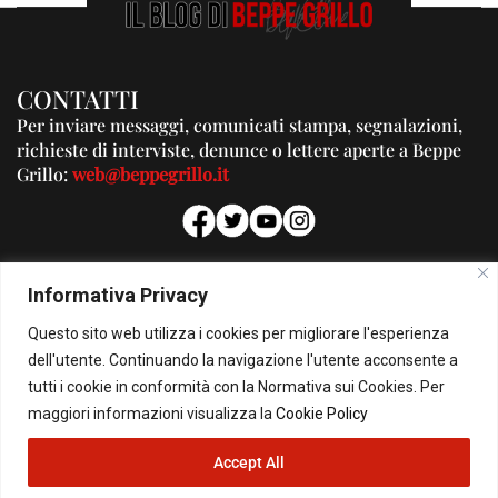
CONTATTI
Per inviare messaggi, comunicati stampa, segnalazioni,
richieste di interviste, denunce o lettere aperte a Beppe
Grillo:
web@beppegrillo.it
PUBBLICITA'
Informativa Privacy
Per la tua pubblicità su questo Blog:
Questo sito web utilizza i cookies per migliorare l'esperienza
pubblicita@beppegrillo.it
dell'utente. Continuando la navigazione l'utente acconsente a
tutti i cookie in conformità con la Normativa sui Cookies. Per
HOMEPAGE
COOKIE POLICY
PRIVACY POLICY
CONTATTI
maggiori informazioni visualizza la
Cookie Policy
Accept All
© Copyright 2026 - Il Blog di Beppe Grillo. All Rights Reserved - Powered by
happygrafic.com