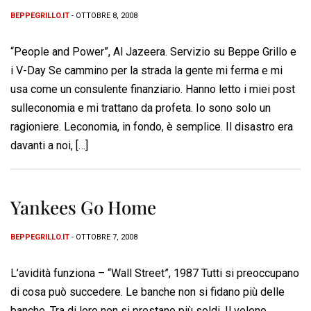
BEPPEGRILLO.IT
- OTTOBRE 8, 2008
“People and Power”, Al Jazeera. Servizio su Beppe Grillo e
i V-Day Se cammino per la strada la gente mi ferma e mi
usa come un consulente finanziario. Hanno letto i miei post
sulleconomia e mi trattano da profeta. Io sono solo un
ragioniere. Leconomia, in fondo, è semplice. Il disastro era
davanti a noi, […]
Yankees Go Home
BEPPEGRILLO.IT
- OTTOBRE 7, 2008
L’avidità funziona – “Wall Street”, 1987 Tutti si preoccupano
di cosa può succedere. Le banche non si fidano più delle
banche. Tra di loro non si prestano più soldi. Il veleno