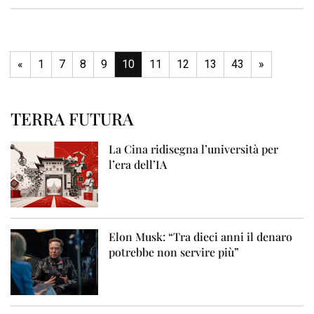
«
1
7
8
9
10
11
12
13
43
»
TERRA FUTURA
La Cina ridisegna l’università per
l’era dell’IA
Elon Musk: “Tra dieci anni il denaro
potrebbe non servire più”