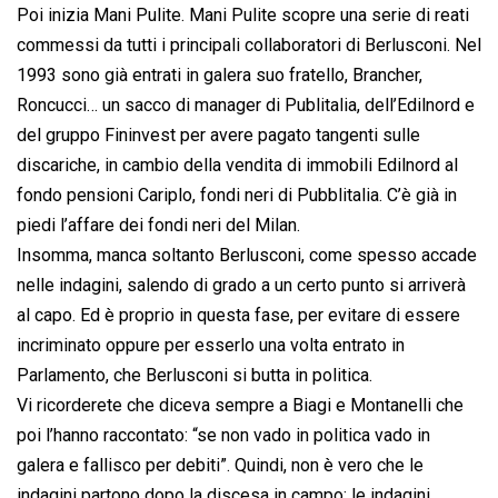
Poi inizia Mani Pulite. Mani Pulite scopre una serie di reati
commessi da tutti i principali collaboratori di Berlusconi. Nel
1993 sono già entrati in galera suo fratello, Brancher,
Roncucci… un sacco di manager di Publitalia, dell’Edilnord e
del gruppo Fininvest per avere pagato tangenti sulle
discariche, in cambio della vendita di immobili Edilnord al
fondo pensioni Cariplo, fondi neri di Pubblitalia. C’è già in
piedi l’affare dei fondi neri del Milan.
Insomma, manca soltanto Berlusconi, come spesso accade
nelle indagini, salendo di grado a un certo punto si arriverà
al capo. Ed è proprio in questa fase, per evitare di essere
incriminato oppure per esserlo una volta entrato in
Parlamento, che Berlusconi si butta in politica.
Vi ricorderete che diceva sempre a Biagi e Montanelli che
poi l’hanno raccontato: “se non vado in politica vado in
galera e fallisco per debiti”. Quindi, non è vero che le
indagini partono dopo la discesa in campo: le indagini