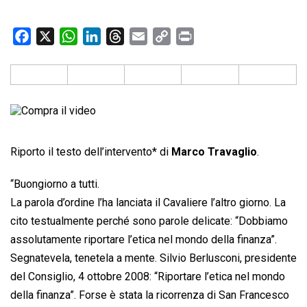
F
X
W
L
T
E
C
P
a
h
i
h
m
o
r
c
a
n
r
a
p
i
e
t
k
e
i
y
n
b
s
e
a
l
L
t
o
A
d
d
i
o
p
I
s
n
Riporto il testo dell’intervento* di
Marco Travaglio
.
k
p
n
k
“Buongiorno a tutti.
La parola d’ordine l’ha lanciata il Cavaliere l’altro giorno. La
cito testualmente perché sono parole delicate: “Dobbiamo
assolutamente riportare l’etica nel mondo della finanza”.
Segnatevela, tenetela a mente. Silvio Berlusconi, presidente
del Consiglio, 4 ottobre 2008: “Riportare l’etica nel mondo
della finanza”. Forse è stata la ricorrenza di San Francesco