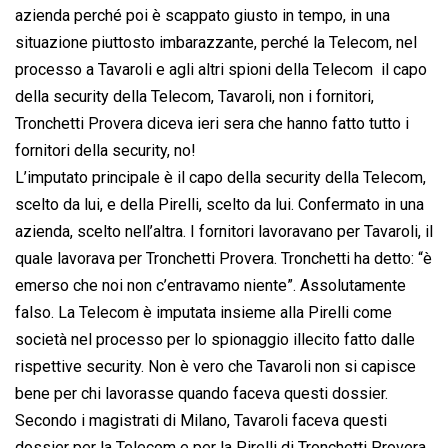
azienda perché poi è scappato giusto in tempo, in una
situazione piuttosto imbarazzante, perché la Telecom, nel
processo a Tavaroli e agli altri spioni della Telecom  il capo
della security della Telecom, Tavaroli, non i fornitori,
Tronchetti Provera diceva ieri sera che hanno fatto tutto i
fornitori della security, no!
L’imputato principale è il capo della security della Telecom,
scelto da lui, e della Pirelli, scelto da lui. Confermato in una
azienda, scelto nell’altra. I fornitori lavoravano per Tavaroli, il
quale lavorava per Tronchetti Provera. Tronchetti ha detto: “è
emerso che noi non c’entravamo niente”. Assolutamente
falso. La Telecom è imputata insieme alla Pirelli come
società nel processo per lo spionaggio illecito fatto dalle
rispettive security. Non è vero che Tavaroli non si capisce
bene per chi lavorasse quando faceva questi dossier.
Secondo i magistrati di Milano, Tavaroli faceva questi
dossier per la Telecom e per la Pirelli di Tronchetti Provera.