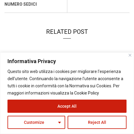
o
p
I
s
n
NUMERO SEDICI
k
p
n
k
RELATED POST
Giugno 15, 2008
Informativa Privacy
Il V2-Day e i cerchi nello stagno
Questo sito web utilizza i cookies per migliorare l'esperienza
Luglio 11, 2008
dell'utente. Continuando la navigazione l'utente acconsente a
I manti neri
tutti i cookie in conformità con la Normativa sui Cookies. Per
maggiori informazioni visualizza la
Cookie Policy
Marzo 24, 2008
Ricomincio da capo
Accept All
Aprile 15, 2008
Customize
Reject All
Loro non molleranno mai, noi neppure