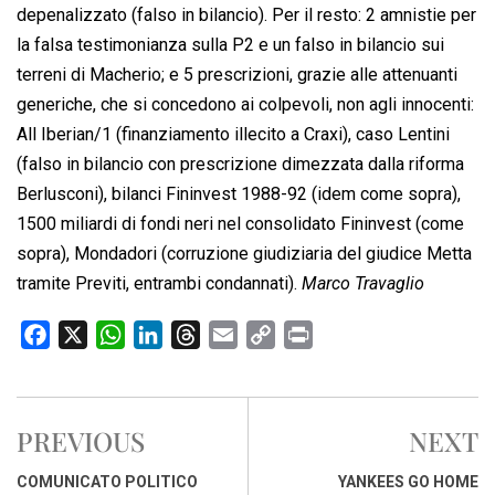
depenalizzato (falso in bilancio). Per il resto: 2 amnistie per
la falsa testimonianza sulla P2 e un falso in bilancio sui
terreni di Macherio; e 5 prescrizioni, grazie alle attenuanti
generiche, che si concedono ai colpevoli, non agli innocenti:
All Iberian/1 (finanziamento illecito a Craxi), caso Lentini
(falso in bilancio con prescrizione dimezzata dalla riforma
Berlusconi), bilanci Fininvest 1988-92 (idem come sopra),
1500 miliardi di fondi neri nel consolidato Fininvest (come
sopra), Mondadori (corruzione giudiziaria del giudice Metta
tramite Previti, entrambi condannati).
Marco Travaglio
F
X
W
L
T
E
C
P
a
h
i
h
m
o
r
c
a
n
r
a
p
i
e
t
k
e
i
y
n
PREVIOUS
NEXT
b
s
e
a
l
L
t
o
A
d
d
i
COMUNICATO POLITICO
YANKEES GO HOME