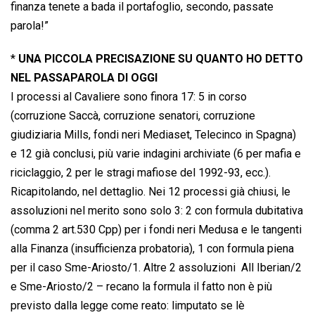
finanza tenete a bada il portafoglio, secondo, passate
parola!”
*
UNA PICCOLA PRECISAZIONE SU QUANTO HO DETTO
NEL PASSAPAROLA DI OGGI
I processi al Cavaliere sono finora 17: 5 in corso
(corruzione Saccà, corruzione senatori, corruzione
giudiziaria Mills, fondi neri Mediaset, Telecinco in Spagna)
e 12 già conclusi, più varie indagini archiviate (6 per mafia e
riciclaggio, 2 per le stragi mafiose del 1992-93, ecc.).
Ricapitolando, nel dettaglio. Nei 12 processi già chiusi, le
assoluzioni nel merito sono solo 3: 2 con formula dubitativa
(comma 2 art.530 Cpp) per i fondi neri Medusa e le tangenti
alla Finanza (insufficienza probatoria), 1 con formula piena
per il caso Sme-Ariosto/1. Altre 2 assoluzioni  All Iberian/2
e Sme-Ariosto/2 – recano la formula il fatto non è più
previsto dalla legge come reato: limputato se lè