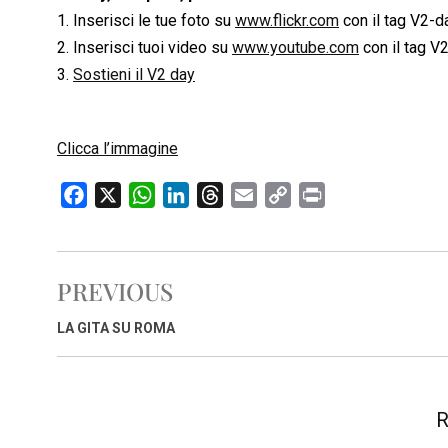
1. Inserisci le tue foto su
www.flickr.com
con il tag V2-d
2. Inserisci tuoi video su
www.youtube.com
con il tag V
3.
Sostieni il V2 day
Clicca l’immagine
F
X
W
L
T
E
C
P
a
h
i
h
m
o
r
c
a
n
r
a
p
i
e
t
k
e
i
y
n
PREVIOUS
b
s
e
a
l
L
t
o
A
d
d
i
LA GITA SU ROMA
o
p
I
s
n
k
p
n
k
R