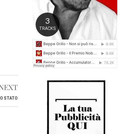
0
1
6
NEXT
RO STATO