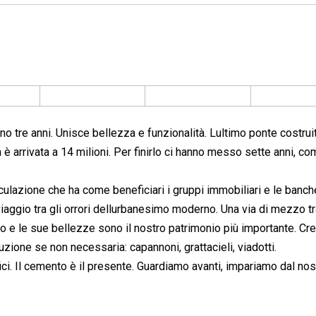
no tre anni. Unisce bellezza e funzionalità. Lultimo ponte costrui
è arrivata a 14 milioni. Per finirlo ci hanno messo sette anni, co
ulazione che ha come beneficiari i gruppi immobiliari e le banche
 viaggio tra gli orrori dellurbanesimo moderno. Una via di mezzo tr
aliano e le sue bellezze sono il nostro patrimonio più importante. C
zione se non necessaria: capannoni, grattacieli, viadotti.
ici. Il cemento è il presente. Guardiamo avanti, impariamo dal nos