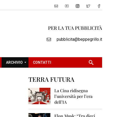
PER LA TUA PUBBLICITÀ
pubblicita@beppegrillo.it
ARCHIVIO
CONTATTI
TERRA FUTURA
2
0
La Cina ridisegna
0
l’università per l’era
5
dell’IA
2
0
Elon Musk: “Tra dieci