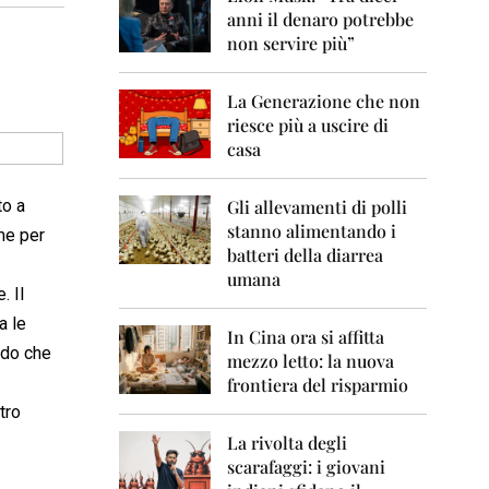
0
anni il denaro potrebbe
6
non servire più”
2
0
La Generazione che non
0
7
riesce più a uscire di
casa
2
0
0
to a
Gli allevamenti di polli
8
stanno alimentando i
me per
batteri della diarrea
2
umana
0
. Il
0
a le
9
In Cina ora si affitta
redo che
mezzo letto: la nuova
2
frontiera del risparmio
0
1
tro
0
La rivolta degli
scarafaggi: i giovani
2