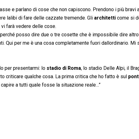
e tasse e parlano di cose che non capiscono. Prendono i più bravi a
re lalibi di fare delle cazzate tremende. Gli
architetti
come si d
 vi farà vedere delle cose.
to perché posso dire due o tre cosette che è impossibile dire altro
ti. Qui per me è una cosa completamente fuori dallordinario. Mi
olo per presentarmi: lo
stadio di Roma
, lo stadio Delle Alpi, il Bra
to criticare qualche cosa. La prima critica che ho fatto è sul
pont
 capire a tutti quale fosse la situazione reale…”