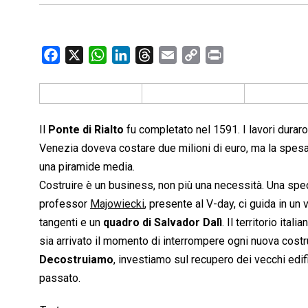
F
X
W
L
T
E
C
P
a
h
i
h
m
o
r
c
a
n
r
a
p
i
e
t
k
e
i
y
n
b
s
e
a
l
L
t
Il
Ponte di Rialto
fu completato nel 1591. I lavori duraro
o
A
d
d
i
Venezia doveva costare due milioni di euro, ma la spesa 
o
p
I
s
n
una piramide media.
k
p
n
k
Costruire è un business, non più una necessità. Una spec
professor
Majowiecki
, presente al V-day, ci guida in un
tangenti e un
quadro di Salvador Dalì
. Il territorio it
sia arrivato il momento di interrompere ogni nuova costru
Decostruiamo
, investiamo sul recupero dei vecchi edif
passato.