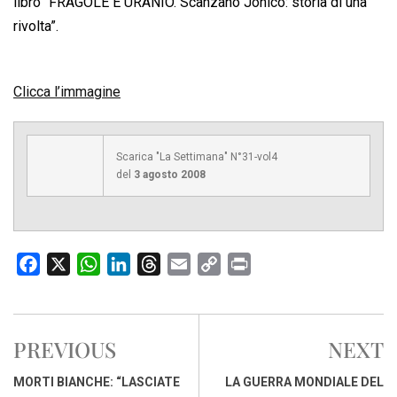
libro “FRAGOLE E URANIO. Scanzano Jonico: storia di una
rivolta”.
Clicca l’immagine
Scarica "La Settimana" N°31-vol4
del
3 agosto 2008
F
X
W
L
T
E
C
P
a
h
i
h
m
o
r
c
a
n
r
a
p
i
e
t
k
e
i
y
n
PREVIOUS
NEXT
b
s
e
a
l
L
t
o
A
d
d
i
MORTI BIANCHE: “LASCIATE
LA GUERRA MONDIALE DEL