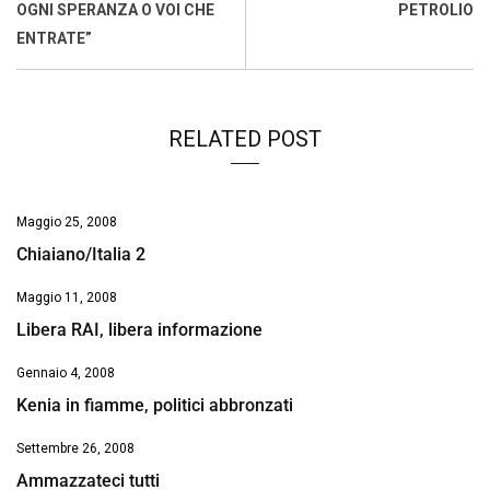
o
p
I
s
n
OGNI SPERANZA O VOI CHE
PETROLIO
k
p
n
k
ENTRATE”
RELATED POST
Maggio 25, 2008
Chiaiano/Italia 2
Maggio 11, 2008
Libera RAI, libera informazione
Gennaio 4, 2008
Kenia in fiamme, politici abbronzati
Settembre 26, 2008
Ammazzateci tutti