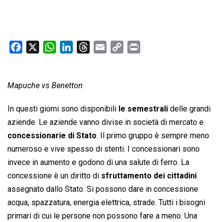
F
X
W
L
T
E
C
P
a
h
i
h
m
o
r
c
a
n
r
a
p
i
Mapuche vs Benetton
e
t
k
e
i
y
n
b
s
e
a
l
L
t
In questi giorni sono disponibili
le semestrali
delle grandi
o
A
d
d
i
aziende. Le aziende vanno divise in società di mercato e
o
p
I
s
n
concessionarie di Stato
. Il primo gruppo è sempre meno
k
p
n
k
numeroso e vive spesso di stenti. I concessionari sono
invece in aumento e godono di una salute di ferro. La
concessione è un diritto di
sfruttamento dei cittadini
assegnato dallo Stato. Si possono dare in concessione
acqua, spazzatura, energia elettrica, strade. Tutti i bisogni
primari di cui le persone non possono fare a meno. Una