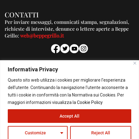
CONTATTI
Per inviare messaggi, comunicati stampa, segnalazioni,
richieste di interviste, denunce o lettere aperte a Beppe
Grillo:
web@beppegrillo.it
PUBBLICITA'
Informativa Privacy
Per la tua pubblicità su questo Blog:
Questo sito web utilizza i cookies per migliorare l'esperienza
pubblicita@beppegrillo.it
dell'utente. Continuando la navigazione l'utente acconsente a
tutti i cookie in conformità con la Normativa sui Cookies. Per
HOMEPAGE
COOKIE POLICY
PRIVACY POLICY
CONTATTI
maggiori informazioni visualizza la
Cookie Policy
Accept All
© Copyright 2026 - Il Blog di Beppe Grillo. All Rights Reserved - Powered by
happygrafic.com
Customize
Reject All