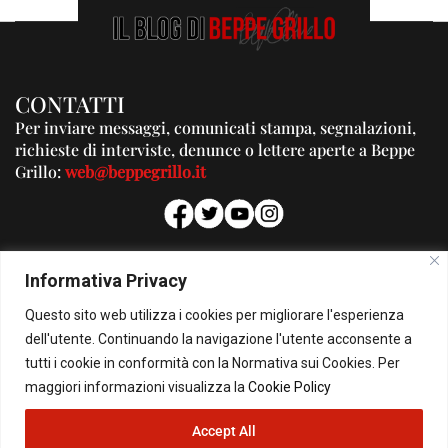
CONTATTI
Per inviare messaggi, comunicati stampa, segnalazioni,
richieste di interviste, denunce o lettere aperte a Beppe
Grillo:
web@beppegrillo.it
PUBBLICITA'
Informativa Privacy
Per la tua pubblicità su questo Blog:
Questo sito web utilizza i cookies per migliorare l'esperienza
pubblicita@beppegrillo.it
dell'utente. Continuando la navigazione l'utente acconsente a
tutti i cookie in conformità con la Normativa sui Cookies. Per
HOMEPAGE
COOKIE POLICY
PRIVACY POLICY
CONTATTI
maggiori informazioni visualizza la
Cookie Policy
Accept All
© Copyright 2026 - Il Blog di Beppe Grillo. All Rights Reserved - Powered by