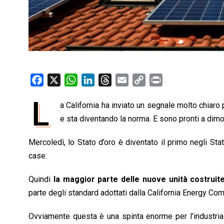
F
X
W
L
T
E
C
P
a
h
i
h
m
o
r
L
a California ha inviato un segnale molto chiaro p
c
a
n
r
a
p
i
e
e sta diventando la norma. E sono pronti a dimo
t
k
e
i
y
n
b
s
e
a
l
L
t
Mercoledì, lo Stato d’oro è diventato il primo negli Stati
o
A
d
d
i
case.
o
p
I
s
n
k
p
n
k
Quindi
la maggior parte delle nuove unità costruite
parte degli standard adottati dalla California Energy Co
Ovviamente questa è una spinta enorme per l’industria 