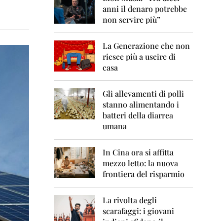
0
anni il denaro potrebbe
6
non servire più”
2
0
La Generazione che non
0
7
riesce più a uscire di
casa
2
0
0
Gli allevamenti di polli
8
stanno alimentando i
batteri della diarrea
2
umana
0
0
9
In Cina ora si affitta
mezzo letto: la nuova
2
frontiera del risparmio
0
1
0
La rivolta degli
scarafaggi: i giovani
2