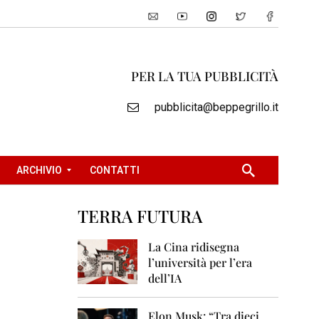
PER LA TUA PUBBLICITÀ
pubblicita@beppegrillo.it
ARCHIVIO
CONTATTI
TERRA FUTURA
2
0
La Cina ridisegna
0
l’università per l’era
5
dell’IA
2
0
Elon Musk: “Tra dieci