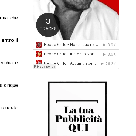
0
1
6
rnia, che
entro il
ecchia, e
 a cinque
in queste