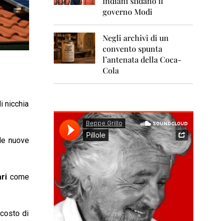
indiani sfidano il
0
1
governo Modi
1
Negli archivi di un
2
0
convento spunta
1
l’antenata della Coca-
2
Cola
2
0
1
i nicchia
3
2
0
 le nuove
1
4
2
ri
come
0
1
5
 costo di
2