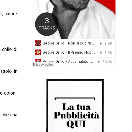
0
1
i, calore
6
 chilo di
(solo in
ro colon-
anche una