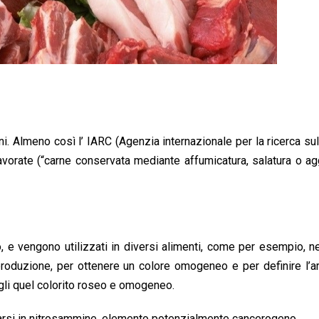
ni. Almeno così l’ IARC (Agenzia internazionale per la ricerca sul
lavorate (“carne conservata mediante affumicatura, salatura o ag
, e vengono utilizzati in diversi alimenti, come per esempio, ne
produzione, per ottenere un colore omogeneo e per definire l’
rgli quel colorito roseo e omogeneo.
formarsi in nitrosammine, elemento potenzialmente cancerogeno.