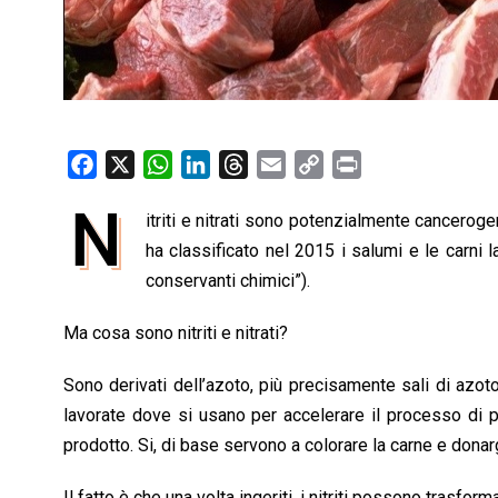
F
X
W
L
T
E
C
P
a
h
i
h
m
o
r
N
itriti e nitrati sono potenzialmente canceroge
c
a
n
r
a
p
i
e
ha classificato nel 2015 i salumi e le carni 
t
k
e
i
y
n
b
s
e
a
l
L
t
conservanti chimici”).
o
A
d
d
i
Ma cosa sono nitriti e nitrati?
o
p
I
s
n
k
p
n
k
Sono derivati dell’azoto, più precisamente sali di azoto
lavorate dove si usano per accelerare il processo di 
prodotto. Si, di base servono a colorare la carne e dona
Il fatto è che una volta ingeriti, i nitriti possono tras