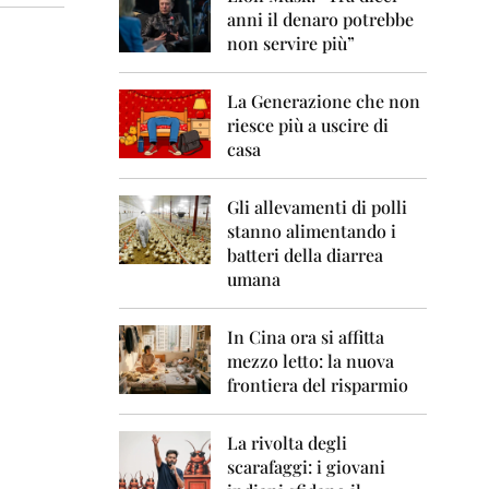
0
anni il denaro potrebbe
6
non servire più”
2
0
La Generazione che non
0
7
riesce più a uscire di
casa
2
0
0
Gli allevamenti di polli
8
stanno alimentando i
batteri della diarrea
2
umana
0
0
9
In Cina ora si affitta
mezzo letto: la nuova
2
frontiera del risparmio
0
1
0
La rivolta degli
scarafaggi: i giovani
2