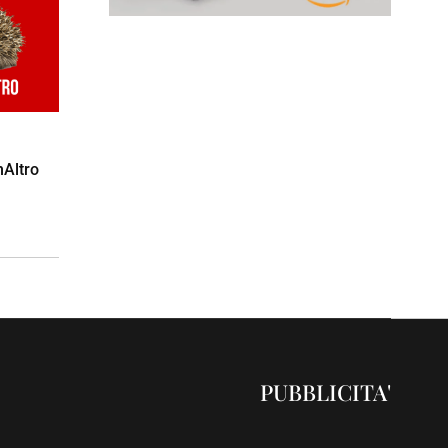
nAltro
PUBBLICITA'