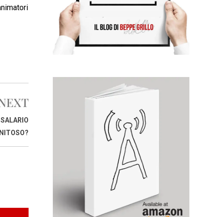
animatori
NEXT
 SALARIO
NITOSO?