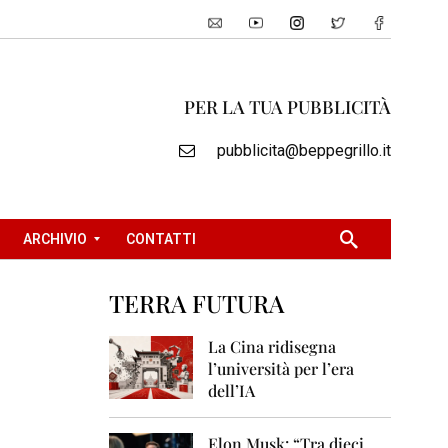
PER LA TUA PUBBLICITÀ
pubblicita@beppegrillo.it
ARCHIVIO
CONTATTI
TERRA FUTURA
2
0
La Cina ridisegna
0
l’università per l’era
5
dell’IA
2
0
Elon Musk: “Tra dieci