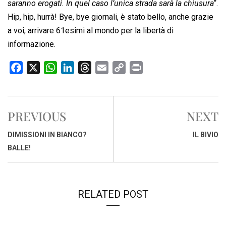
saranno erogati. In quel caso l’unica strada sarà la chiusura
“.
Hip, hip, hurrà! Bye, bye giornali, è stato bello, anche grazie
a voi, arrivare 61esimi al mondo per la libertà di
informazione.
F
X
W
L
T
E
C
P
a
h
i
h
m
o
r
c
a
n
r
a
p
i
e
t
k
e
i
y
n
PREVIOUS
NEXT
b
s
e
a
l
L
t
o
A
d
d
i
DIMISSIONI IN BIANCO?
IL BIVIO
o
p
I
s
n
BALLE!
k
p
n
k
RELATED POST