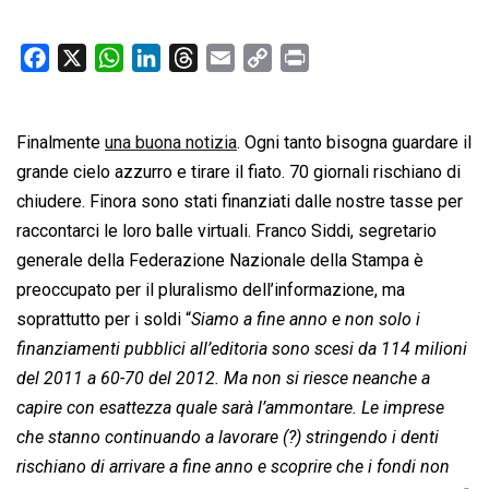
F
X
W
L
T
E
C
P
a
h
i
h
m
o
r
c
a
n
r
a
p
i
Finalmente
e
una buona notizia
t
k
e
i
. Ogni tanto bisogna guardare il
y
n
b
s
e
a
l
L
t
grande cielo azzurro e tirare il fiato. 70 giornali rischiano di
o
A
d
d
i
chiudere. Finora sono stati finanziati dalle nostre tasse per
o
p
I
s
n
raccontarci le loro balle virtuali. Franco Siddi, segretario
k
p
n
k
generale della Federazione Nazionale della Stampa è
preoccupato per il pluralismo dell’informazione, ma
soprattutto per i soldi “
Siamo a fine anno e non solo i
finanziamenti pubblici all’editoria sono scesi da 114 milioni
del 2011 a 60-70 del 2012. Ma non si riesce neanche a
capire con esattezza quale sarà l’ammontare. Le imprese
che stanno continuando a lavorare (?) stringendo i denti
rischiano di arrivare a fine anno e scoprire che i fondi non