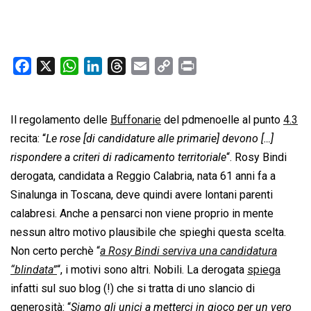
F
X
W
L
T
E
C
P
a
h
i
h
m
o
r
c
a
n
r
a
p
i
Il regolamento delle
e
t
k
Buffonarie
e
i
del pdmenoelle al punto
y
n
4.3
b
s
e
a
l
L
t
recita: “
Le rose [di candidature alle primarie] devono […]
o
A
d
d
i
rispondere a criteri di radicamento territoriale
“. Rosy Bindi
o
p
I
s
n
derogata, candidata a Reggio Calabria, nata 61 anni fa a
k
p
n
k
Sinalunga in Toscana, deve quindi avere lontani parenti
calabresi. Anche a pensarci non viene proprio in mente
nessun altro motivo plausibile che spieghi questa scelta.
Non certo perchè “
a Rosy Bindi serviva una candidatura
“blindata”
“, i motivi sono altri. Nobili. La derogata
spiega
infatti sul suo blog (!) che si tratta di uno slancio di
generosità: “
Siamo gli unici a metterci in gioco per un vero