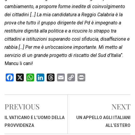
cambiamento, a proporre forme inedite di coinvolgimento
dei cittadini […] La mia candidatura a Reggio Calabria è la
prova che tutto il gruppo dirigente del Pd è impegnato a
restituire dignità alla politica e a ricucire lo strappo tra
cittadini e istituzioni superando così sfiducia, disaffezione e
rabbia […] Per me è un’occasione importante. Mi metto al
servizio di un grande progetto di riscatto del Sud d’Italia
“.
Mancu li cani!
F
X
W
L
T
E
C
P
a
h
i
h
m
o
r
c
a
n
r
a
p
i
e
t
k
e
i
y
n
PREVIOUS
NEXT
b
s
e
a
l
L
t
o
A
d
d
i
IL VATICANO E L’UOMO DELLA
UN APPELLO AGLI ITALIANI
o
p
I
s
n
PROVVIDENZA
ALL’ESTERO
k
p
n
k