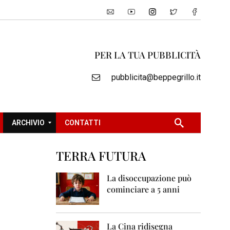
PER LA TUA PUBBLICITÀ
pubblicita@beppegrillo.it
ARCHIVIO
CONTATTI
TERRA FUTURA
2
0
La disoccupazione può
0
cominciare a 5 anni
5
2
0
La Cina ridisegna