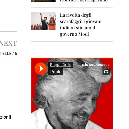
0
1
1
La rivolta degli
scarafaggi: i giovani
2
0
indiani sfidano il
1
governo Modi
2
NEXT
2
ELLE / 6
0
1
3
2
0
1
4
2
0
1
zioni!
5
2