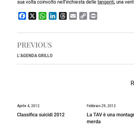
sua volta coinvolto nell’inchiesta delle
tangenti
, una vent
F
X
W
L
T
E
C
P
a
h
i
h
m
o
r
c
a
n
r
a
p
i
e
t
k
e
i
y
n
PREVIOUS
b
s
e
a
l
L
t
o
A
d
d
i
L’AGENDA GRILLO
o
p
I
s
n
k
p
n
k
R
Aprile 4, 2012
Febbraio 29, 2012
Classifica suicidi 2012
La TAV è una montagn
merda