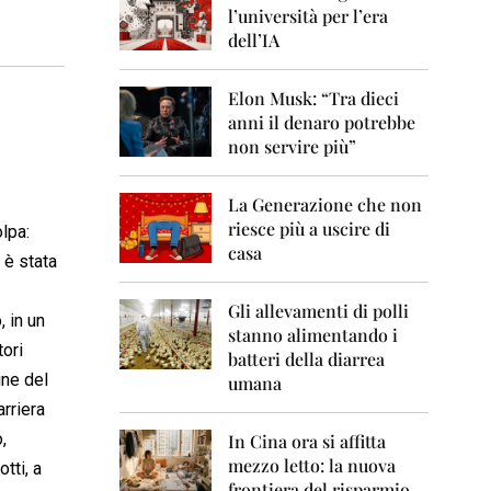
0
l’università per l’era
6
dell’IA
2
0
Elon Musk: “Tra dieci
0
anni il denaro potrebbe
7
non servire più”
2
0
La Generazione che non
0
8
riesce più a uscire di
lpa:
casa
 è stata
2
0
0
Gli allevamenti di polli
, in un
9
stanno alimentando i
tori
batteri della diarrea
2
ine del
umana
0
arriera
1
0
,
In Cina ora si affitta
mezzo letto: la nuova
tti, a
2
frontiera del risparmio