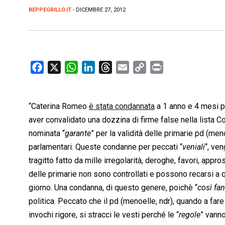
BEPPEGRILLO.IT
- DICEMBRE 27, 2012
F
X
W
L
T
E
C
P
a
h
i
h
m
o
r
c
a
n
r
a
p
i
“Caterina Romeo
e
t
è stata condannata
k
e
i
y
a 1 anno e 4 mesi pe
n
b
s
e
a
l
L
t
aver convalidato una dozzina di firme false nella lista 
o
A
d
d
i
nominata “
garante
” per la validità delle primarie pd (me
o
p
I
s
n
parlamentari. Queste condanne per peccati “
veniali
“, ven
k
p
n
k
tragitto fatto da mille irregolarità, deroghe, favori, appro
delle primarie non sono controllati e possono recarsi a qu
giorno. Una condanna, di questo genere, poichè “
così fan
politica. Peccato che il pd (menoelle, ndr), quando a fare 
invochi rigore, si stracci le vesti perché le “
regole
” vanno