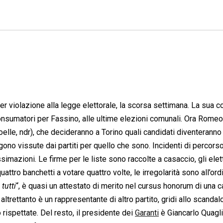
r violazione alla legge elettorale, la scorsa settimana. La sua co
Consumatori per Fassino, alle ultime elezioni comunali. Ora Romeo
noelle, ndr), che decideranno a Torino quali candidati diventeranno
gono vissute dai partiti per quello che sono. Incidenti di percorso
ssimazioni. Le firme per le liste sono raccolte a casaccio, gli elet
attro banchetti a votare quattro volte, le irregolarità sono all’ord
 tutti
“, è quasi un attestato di merito nel cursus honorum di una c
altrettanto è un rappresentante di altro partito, gridi allo scandalo
 rispettate. Del resto, il presidente dei
Garanti
è Giancarlo Quaglio