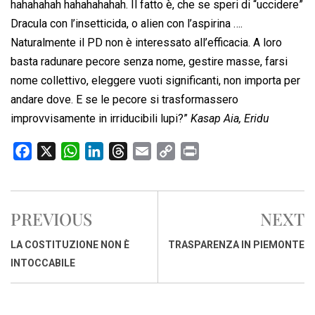
hahahahah hahahahahah. Il fatto è, che se speri di “uccidere”
Dracula con l’insetticida, o alien con l’aspirina ….
Naturalmente il PD non è interessato all’efficacia. A loro
basta radunare pecore senza nome, gestire masse, farsi
nome collettivo, eleggere vuoti significanti, non importa per
andare dove. E se le pecore si trasformassero
improvvisamente in irriducibili lupi?”
Kasap Aia, Eridu
F
X
W
L
T
E
C
P
a
h
i
h
m
o
r
c
a
n
r
a
p
i
e
t
k
e
i
y
n
PREVIOUS
NEXT
b
s
e
a
l
L
t
o
A
d
d
i
LA COSTITUZIONE NON È
TRASPARENZA IN PIEMONTE
o
p
I
s
n
INTOCCABILE
k
p
n
k