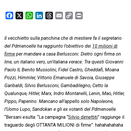
F
X
W
L
T
E
C
P
a
h
i
h
m
o
r
c
a
n
r
a
p
i
Il vecchietto sulla panchina che di mestiere fa il segretario
e
t
k
e
i
y
n
b
s
e
a
l
L
t
del Pdmenoelle ha raggiunto l’obiettivo dei
10 milioni di
o
A
d
d
i
firme
per mandare a casa Berlusconi. Dietro ogni firma on
o
p
I
s
n
line, un italiano vero, un’italiana verace. Tra questi Giovanni
k
p
n
k
Paolo II, Benito Mussolini, Fidel Castro, Gheddafi, Moana
Pozzi, Himmler, Vittorio Emanuele di Savoia, Giuseppe
Garibaldi, Silvio Berlusconi, Gambadilegno, Cetto la
Qualunque, Hitler, Marx, Indro Montanelli, Lenin, Mao, Hitler,
Pippo, Paperino. Mancano all’appello solo Napoleone,
l’Uomo Lupo, Sandokan e gli ex votanti del Pdmenoelle.
“Bersani esulta: “La campagna “
Silvio dimettiti
” raggiunge il
traguardo degli OTTANTA MILIONI di firme”. hahahahahaha