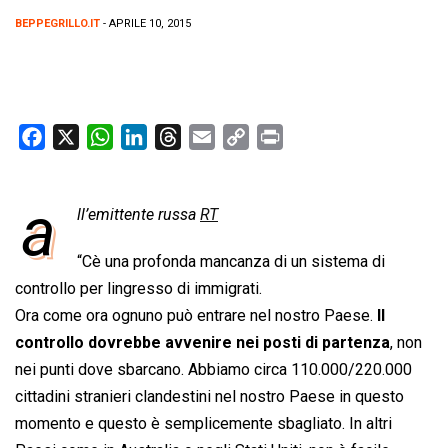
BEPPEGRILLO.IT
- APRILE 10, 2015
F
X
W
L
T
E
C
P
a
h
i
h
m
o
r
c
a
n
r
a
p
i
a
e
ll’emittente russa
t
k
e
RT
i
y
n
b
s
e
a
l
L
t
“Cè una profonda mancanza di un sistema di
o
A
d
d
i
controllo per lingresso di immigrati.
o
p
I
s
n
Ora come ora ognuno può entrare nel nostro Paese.
Il
k
p
n
k
controllo dovrebbe avvenire nei posti di partenza
, non
nei punti dove sbarcano. Abbiamo circa 110.000/220.000
cittadini stranieri clandestini nel nostro Paese in questo
momento e questo è semplicemente sbagliato. In altri