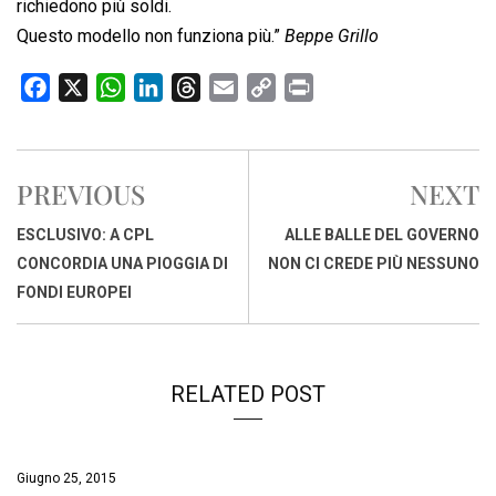
richiedono più soldi.
Questo modello non funziona più.”
Beppe Grillo
F
X
W
L
T
E
C
P
a
h
i
h
m
o
r
c
a
n
r
a
p
i
e
t
k
e
i
y
n
PREVIOUS
NEXT
b
s
e
a
l
L
t
o
A
d
d
i
ESCLUSIVO: A CPL
ALLE BALLE DEL GOVERNO
o
p
I
s
n
CONCORDIA UNA PIOGGIA DI
NON CI CREDE PIÙ NESSUNO
k
p
n
k
FONDI EUROPEI
RELATED POST
Giugno 25, 2015