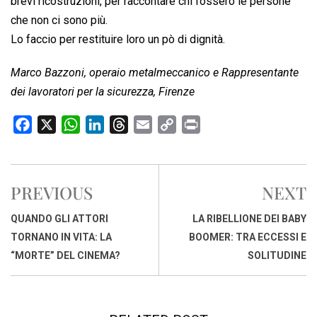
brevi ricostruzioni, per raccontare chi fossero le persone
che non ci sono più.
Lo faccio per restituire loro un pò di dignità.
Marco Bazzoni, operaio metalmeccanico e Rappresentante
dei lavoratori per la sicurezza, Firenze
F
X
W
L
T
E
C
P
a
h
i
h
m
o
r
c
a
n
r
a
p
i
e
t
k
e
i
y
n
PREVIOUS
NEXT
b
s
e
a
l
L
t
o
A
d
d
i
QUANDO GLI ATTORI
LA RIBELLIONE DEI BABY
o
p
I
s
n
TORNANO IN VITA: LA
BOOMER: TRA ECCESSI E
k
p
n
k
“MORTE” DEL CINEMA?
SOLITUDINE