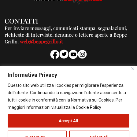
CONTATTI
Per inviare messaggi, comunicati stampa, segnalazioni,
richieste di interviste, denunce o lettere aperte a Beppe
Grillo:
web@beppegrillo.it
PUBBLICITA'
Informativa Privacy
Per la tua pubblicità su questo Blog:
Questo sito web utilizza i cookies per migliorare l'esperienza
pubblicita@beppegrillo.it
dell'utente. Continuando la navigazione l'utente acconsente a
tutti i cookie in conformità con la Normativa sui Cookies. Per
HOMEPAGE
COOKIE POLICY
PRIVACY POLICY
CONTATTI
maggiori informazioni visualizza la
Cookie Policy
Accept All
© Copyright 2026 - Il Blog di Beppe Grillo. All Rights Reserved - Powered by
happygrafic.com