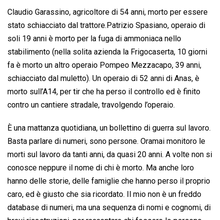
e
t
k
e
i
y
n
Claudio Garassino, agricoltore di 54 anni, morto per essere
b
s
e
a
l
L
t
stato schiacciato dal trattore.Patrizio Spasiano, operaio di
o
A
d
d
i
soli 19 anni è morto per la fuga di ammoniaca nello
o
p
I
s
n
stabilimento (nella solita azienda la Frigocaserta, 10 giorni
k
p
n
k
fa è morto un altro operaio Pompeo Mezzacapo, 39 anni,
schiacciato dal muletto). Un operaio di 52 anni di Anas, è
morto sull’A14, per tir che ha perso il controllo ed è finito
contro un cantiere stradale, travolgendo l’operaio.
È una mattanza quotidiana, un bollettino di guerra sul lavoro.
Basta parlare di numeri, sono persone. Oramai monitoro le
morti sul lavoro da tanti anni, da quasi 20 anni. A volte non si
conosce neppure il nome di chi è morto. Ma anche loro
hanno delle storie, delle famiglie che hanno perso il proprio
caro, ed è giusto che sia ricordato. Il mio non è un freddo
database di numeri, ma una sequenza di nomi e cognomi, di