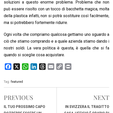
soluzioni a questo enorme problema. Problema che non
può essere risolto con un tocco di bacchetta magica, molta
della plastica infatti, non si potrà sostituire così facilmente,
ma si potrebbero fortemente ridurre.
Ogni volta che compriamo qualcosa gettiamo uno sguardo a
ciò che stiamo comprando e a quale azienda stiamo dando i
nostri soldi. La vera politica è questa, è quella che si fa
quando si sceglie cosa acquistare.
F
X
W
L
T
E
C
P
a
h
i
h
m
o
r
c
a
n
r
a
p
i
Tag:
featured
e
t
k
e
i
y
n
b
s
e
a
l
L
t
PREVIOUS
NEXT
o
A
d
d
i
o
p
I
s
n
IL TUO PROSSIMO CAPO
IN SVIZZERA IL TRAGITTO
k
p
n
k