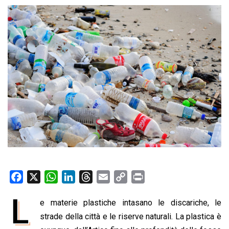
F
X
W
L
T
E
C
P
a
h
i
h
m
o
r
L
e materie plastiche intasano le discariche, le
c
a
n
r
a
p
i
e
strade della città e le riserve naturali. La plastica è
t
k
e
i
y
n