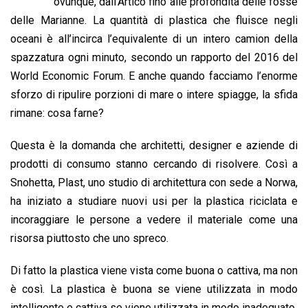
b
s
e
a
l
L
t
ovunque, dall’Artico fino alle profondità delle fosse
o
A
d
d
i
delle Marianne. La quantità di plastica che fluisce negli
o
p
I
s
n
oceani è all’incirca l’equivalente di un intero camion della
k
p
n
k
spazzatura ogni minuto, secondo un rapporto del 2016 del
World Economic Forum. E anche quando facciamo l’enorme
sforzo di ripulire porzioni di mare o intere spiagge, la sfida
rimane: cosa farne?
Questa è la domanda che architetti, designer e aziende di
prodotti di consumo stanno cercando di risolvere. Così a
Snohetta, Plast, uno studio di architettura con sede a Norwa,
ha iniziato a studiare nuovi usi per la plastica riciclata e
incoraggiare le persone a vedere il materiale come una
risorsa piuttosto che uno spreco.
Di fatto la plastica viene vista come buona o cattiva, ma non
è così. La plastica è buona se viene utilizzata in modo
intelligente e cattiva se viene utilizzata in modo inadeguato.