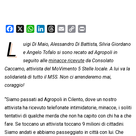
F
X
W
L
T
E
C
P
a
h
i
h
m
o
r
L
uigi Di Maio, Alessandro Di Battista, Silvia Giordano
c
a
n
r
a
p
i
e
e Angelo Tofalo si sono recato ad Agropoli in
t
k
e
i
y
n
b
s
e
a
l
L
t
seguito alle
minacce ricevute
da Consolato
o
A
d
d
i
Caccamo, attivista del MoVimento 5 Stelle locale. A lui va la
o
p
I
s
n
solidarietà di tutto il M5S. Non ci arrenderemo mai,
k
p
n
k
coraggio!
“Siamo passati ad Agropoli in Cilento, dove un nostro
attivista ha ricevuto telefonate intimidatorie, minacce, i soliti
tentativi di qualche merda che non ha capito con chi ha a che
fare. Se toccano un attivista toccano 9 milioni di cittadini.
Siamo andati e abbiamo passeggiato in città con lui. Che