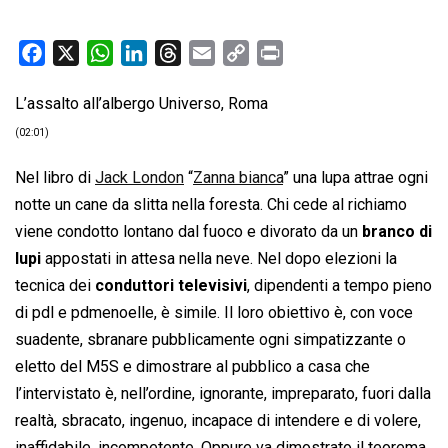
F
X
W
L
T
E
C
P
a
h
i
h
m
o
r
L’assalto all’albergo Universo, Roma
c
a
n
r
a
p
i
e
t
k
e
i
y
n
(02:01)
b
s
e
a
l
L
t
Nel libro di
Jack London
“
Zanna bianca
” una lupa attrae ogni
o
A
d
d
i
notte un cane da slitta nella foresta. Chi cede al richiamo
o
p
I
s
n
viene condotto lontano dal fuoco e divorato da un
branco di
k
p
n
k
lupi
appostati in attesa nella neve. Nel dopo elezioni la
tecnica dei
conduttori televisivi
, dipendenti a tempo pieno
di pdl e pdmenoelle, è simile. Il loro obiettivo è, con voce
suadente, sbranare pubblicamente ogni simpatizzante o
eletto del M5S e dimostrare al pubblico a casa che
l’intervistato è, nell’ordine, ignorante, impreparato, fuori dalla
realtà, sbracato, ingenuo, incapace di intendere e di volere,
inaffidabile, incompetente. Oppure va dimostrato il teorema