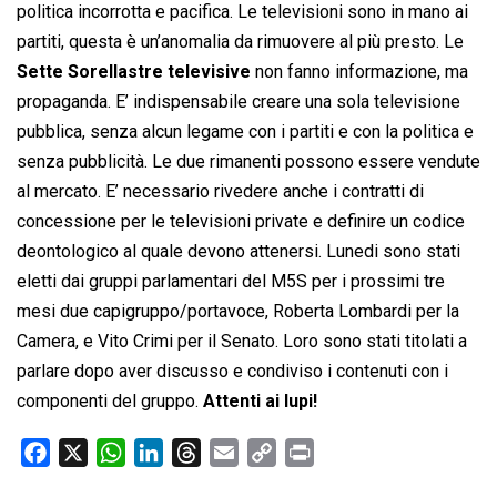
politica incorrotta e pacifica. Le televisioni sono in mano ai
partiti, questa è un’anomalia da rimuovere al più presto. Le
Sette Sorellastre televisive
non fanno informazione, ma
propaganda. E’ indispensabile creare una sola televisione
pubblica, senza alcun legame con i partiti e con la politica e
senza pubblicità. Le due rimanenti possono essere vendute
al mercato. E’ necessario rivedere anche i contratti di
concessione per le televisioni private e definire un codice
deontologico al quale devono attenersi. Lunedi sono stati
eletti dai gruppi parlamentari del M5S per i prossimi tre
mesi due capigruppo/portavoce, Roberta Lombardi per la
Camera, e Vito Crimi per il Senato. Loro sono stati titolati a
parlare dopo aver discusso e condiviso i contenuti con i
componenti del gruppo.
Attenti ai lupi!
F
X
W
L
T
E
C
P
a
h
i
h
m
o
r