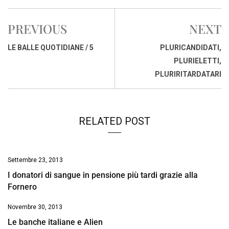
c
a
n
r
a
p
i
e
t
k
e
i
y
n
PREVIOUS
NEXT
b
s
e
a
l
L
t
o
A
d
d
i
LE BALLE QUOTIDIANE / 5
PLURICANDIDATI,
o
p
I
s
n
PLURIELETTI,
k
p
n
k
PLURIRITARDATARI
RELATED POST
Settembre 23, 2013
I donatori di sangue in pensione più tardi grazie alla
Fornero
Novembre 30, 2013
Le banche italiane e Alien