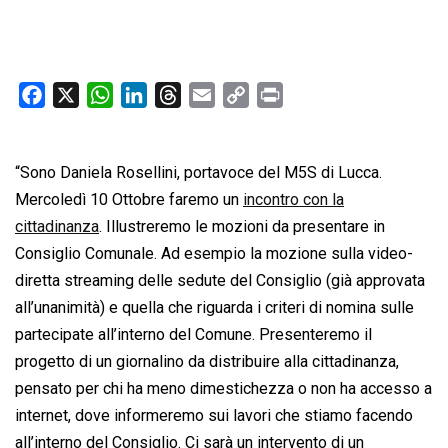
F
X
W
L
T
E
C
P
a
h
i
h
m
o
r
c
a
n
r
a
p
i
“Sono Daniela Rosellini, portavoce del M5S di Lucca.
e
t
k
e
i
y
n
b
s
e
a
l
L
t
Mercoledì 10 Ottobre faremo un
incontro con la
o
A
d
d
i
cittadinanza
. Illustreremo le mozioni da presentare in
o
p
I
s
n
Consiglio Comunale. Ad esempio la mozione sulla video-
k
p
n
k
diretta streaming delle sedute del Consiglio (già approvata
all’unanimità) e quella che riguarda i criteri di nomina sulle
partecipate all’interno del Comune. Presenteremo il
progetto di un giornalino da distribuire alla cittadinanza,
pensato per chi ha meno dimestichezza o non ha accesso a
internet, dove informeremo sui lavori che stiamo facendo
all’interno del Consiglio. Ci sarà un intervento di un