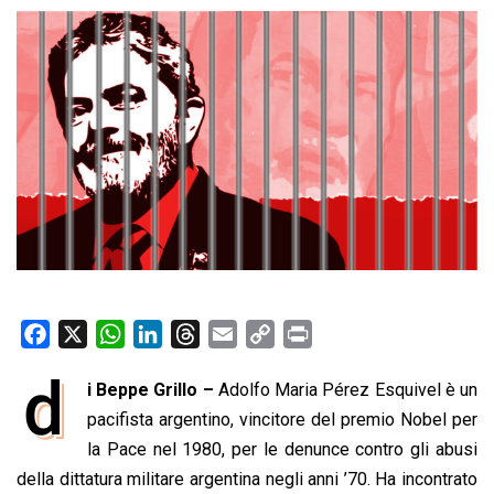
F
X
W
L
T
E
C
P
a
h
i
h
m
o
r
d
i Beppe Grillo –
Adolfo Maria Pérez Esquivel è un
c
a
n
r
a
p
i
e
pacifista argentino, vincitore del premio Nobel per
t
k
e
i
y
n
b
s
e
a
l
L
t
la Pace nel 1980, per le denunce contro gli abusi
o
A
d
d
i
della dittatura militare argentina negli anni ’70. Ha incontrato