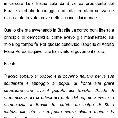
o
p
I
s
n
in carcere Luiz Inácio Lula da Silva, ex presidente del
k
p
n
k
Brasile, simbolo di coraggio e onestà, arrestato senza che
siano state trovate prove delle accuse a lui mosse.
Quello che sta avvenendo in Brasile va contro ogni libertà e
principio di democrazia,
come avevo già manifestato sul
mio Blog tempo fa.
Per questo condivido l’appello di Adolfo
Maria Pérez Esquivel che ha inviato al governo italiano.
Eccolo:
“Faccio appello al popolo e al governo italiano per la sua
solidarietà e appoggio ai popoli di fronte alla grave
situazione che vive il popolo del Brasile. Chiedo di
pronunciarvi per la difesa dei diritti del popolo a vivere in
democrazia. Il Brasile ha subito un colpo di Stato
istituzionale che ha deposto senza alcuna ragione la