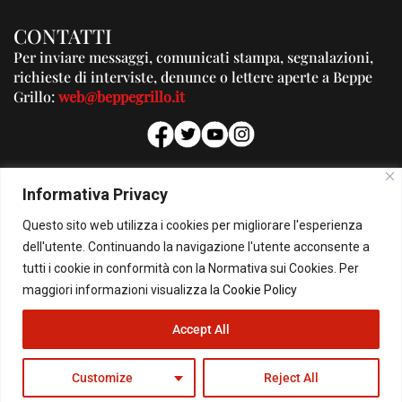
CONTATTI
Per inviare messaggi, comunicati stampa, segnalazioni,
richieste di interviste, denunce o lettere aperte a Beppe
Grillo:
web@beppegrillo.it
PUBBLICITA'
Informativa Privacy
Per la tua pubblicità su questo Blog:
Questo sito web utilizza i cookies per migliorare l'esperienza
pubblicita@beppegrillo.it
dell'utente. Continuando la navigazione l'utente acconsente a
tutti i cookie in conformità con la Normativa sui Cookies. Per
HOMEPAGE
COOKIE POLICY
PRIVACY POLICY
CONTATTI
maggiori informazioni visualizza la
Cookie Policy
Accept All
© Copyright 2026 - Il Blog di Beppe Grillo. All Rights Reserved - Powered by
happygrafic.com
Customize
Reject All