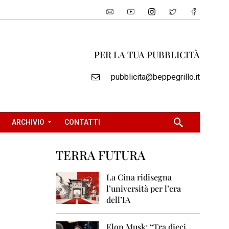
PER LA TUA PUBBLICITÀ
pubblicita@beppegrillo.it
ARCHIVIO
CONTATTI
TERRA FUTURA
2
0
La Cina ridisegna
0
l’università per l’era
5
dell’IA
2
0
Elon Musk: “Tra dieci