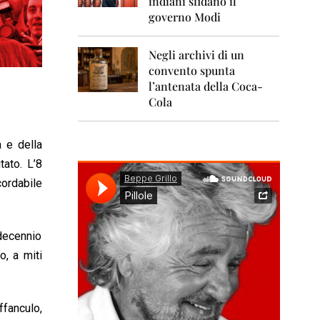
indiani sfidano il
0
1
governo Modi
1
Negli archivi di un
2
0
convento spunta
1
l’antenata della Coca-
2
Cola
2
0
a e della
1
3
tato. L’8
cordabile
2
0
1
4
 decennio
2
o, a miti
0
1
5
ffanculo,
2