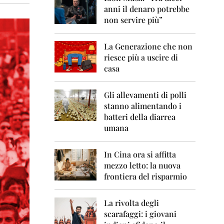
0
anni il denaro potrebbe
6
non servire più”
2
0
La Generazione che non
0
7
riesce più a uscire di
casa
2
0
0
Gli allevamenti di polli
8
stanno alimentando i
batteri della diarrea
2
umana
0
0
9
In Cina ora si affitta
mezzo letto: la nuova
2
frontiera del risparmio
0
1
0
La rivolta degli
scarafaggi: i giovani
2