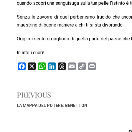
quando scopri una sanguisuga sulla tua pelle l’istinto è t
Senza le zavorre di quel perbenismo trucido che ancor
maestrino di buone maniere a chi ti si sta divorando.
Oggi mi sento orgoglioso di quella parte del paese che 
In alto i cuori!
F
X
W
L
T
E
C
P
a
h
i
h
m
o
r
c
a
n
r
a
p
i
e
t
k
e
i
y
n
PREVIOUS
b
s
e
a
l
L
t
o
A
d
d
i
LA MAPPA DEL POTERE: BENETTON
o
p
I
s
n
k
p
n
k