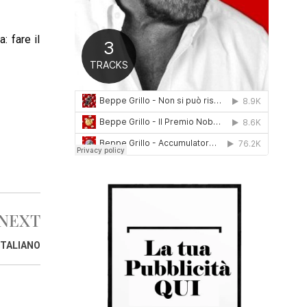
0
1
6
: fare il
NEXT
ITALIANO