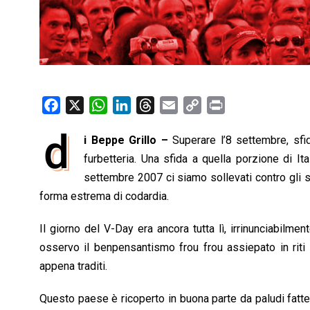
F
X
W
L
T
E
C
P
a
h
i
h
m
o
r
d
i Beppe Grillo –
Superare l’8 settembre, sfida
c
a
n
r
a
p
i
e
furbetteria. Una sfida a quella porzione di I
t
k
e
i
y
n
b
s
e
a
l
L
t
settembre 2007 ci siamo sollevati contro gli sp
o
A
d
d
i
forma estrema di codardia.
o
p
I
s
n
Il giorno del V-Day era ancora tutta lì, irrinunciabilme
k
p
n
k
osservo il benpensantismo frou frou assiepato in riti 
appena traditi.
Questo paese è ricoperto in buona parte da paludi fatte 