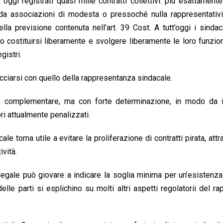
oggi registrati quasi mille contratti collettivi: più esattament
 da associazioni di modesta o pressoché nulla rappresentativi
lla previsione contenuta nell’art. 39 Cost. A tutt’oggi i sinda
no costituirsi liberamente e svolgere liberamente le loro funzio
gistri.
ecciarsi con quello della rappresentanza sindacale.
o complementare, ma con forte determinazione, in modo da 
ori attualmente penalizzati.
e torna utile a evitare la proliferazione di contratti pirata, attr
ività.
 legale può giovare a indicare la soglia minima per un’esistenza
delle parti si esplichino su molti altri aspetti regolatorii del ra