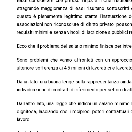
Basti considerare che presso l’Inps e il Cnel risultano 
stragrande maggioranza di essi risultano sottoscritti
questo è pienamente legittimo stante l’inattuazione de
associazioni non riconosciute di diritto privato: posso
requisiti minimi e senza vincoli di iscrizione a pubblici re
Ecco che il problema del salario minimo finisce per intr
Sono problemi che vanno affrontati con un approcci
ulteriore sofferenza ai 4,5 milioni di lavoratrici e lavorat
Da un lato, una buona legge sulla rappresentanza sindacal
individuazione di contratti di riferimento per settori di att
Dall’altro lato, una legge che indichi un salario minimo
dignitosa, lasciando che i reciproci poteri contrattuali 
lavoro.