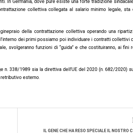
nti. In Germania, dove pure esiste una forte tradizione sindacal
rattazione collettiva collegata al salario minimo legale, sta
ginepraio della contrattazione collettiva operando una riparti
ll’interno dei primi possiamo poi individuare i contratti collettivi 
, svolgeranno funzioni di “guida” e che costituiranno, ai fini re
ge n. 338/1989 sia la direttiva dell’UE del 2020 (n. 682/2020) s
 retributivo esterno.
IL GENE CHE HA RESO SPECIALE IL NOSTRO 