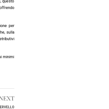
e, questo
 offrendo
zione per
che, sulla
tributivi
ui minimi
NEXT
CERVELLO