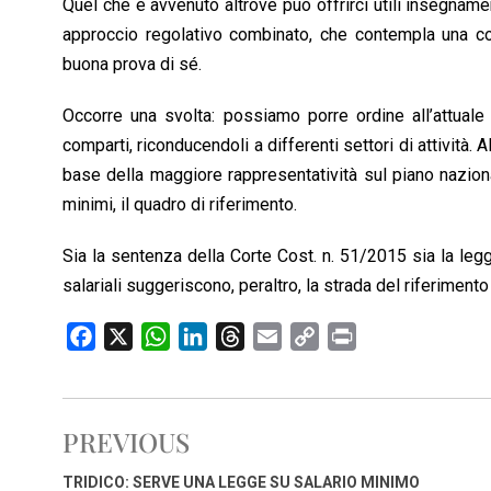
Quel che è avvenuto altrove può offrirci utili insegname
approccio regolativo combinato, che contempla una cont
buona prova di sé.
Occorre una svolta: possiamo porre ordine all’attuale 
comparti, riconducendoli a differenti settori di attività. A
base della maggiore rappresentatività sul piano nazionale
minimi, il quadro di riferimento.
Sia la sentenza della Corte Cost. n. 51/2015 sia la leg
salariali suggeriscono, peraltro, la strada del riferimento
F
X
W
L
T
E
C
P
a
h
i
h
m
o
r
c
a
n
r
a
p
i
e
t
k
e
i
y
n
PREVIOUS
b
s
e
a
l
L
t
o
A
d
d
i
TRIDICO: SERVE UNA LEGGE SU SALARIO MINIMO