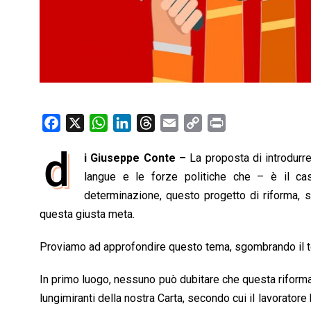
F
X
W
L
T
E
C
P
a
h
i
h
m
o
r
d
i Giuseppe Conte –
La proposta di introdurre a
c
a
n
r
a
p
i
e
langue e le forze politiche che – è il ca
t
k
e
i
y
n
b
s
e
a
l
L
t
determinazione, questo progetto di riforma, s
o
A
d
d
i
questa giusta meta.
o
p
I
s
n
Proviamo ad approfondire questo tema, sgombrando il te
k
p
n
k
In primo luogo, nessuno può dubitare che questa riforma s
lungimiranti della nostra Carta, secondo cui il lavoratore