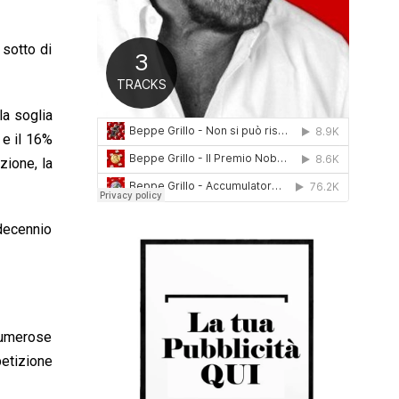
0
1
6
 sotto di
la soglia
i e il 16%
zione, la
 decennio
 numerose
petizione