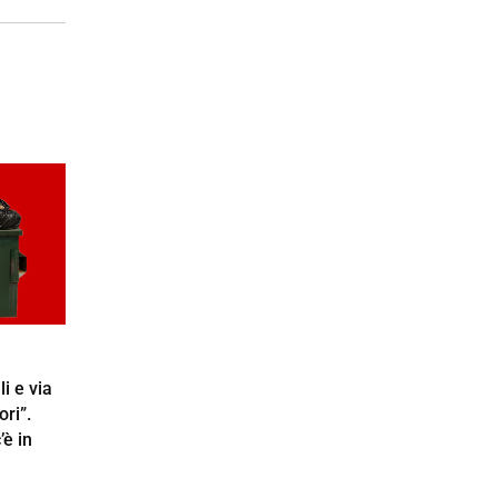
li e via
ori”.
’è in