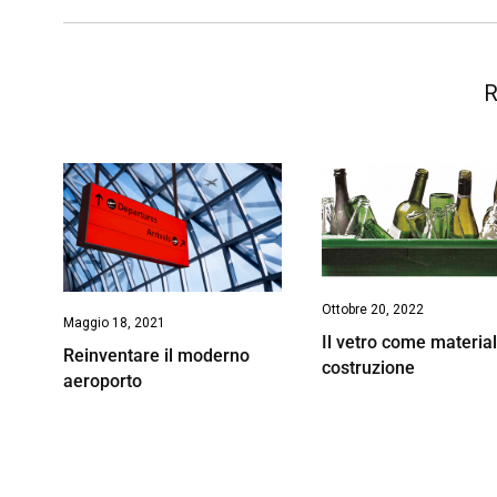
o
p
I
s
n
k
p
n
k
R
Ottobre 20, 2022
Maggio 18, 2021
Il vetro come materia
Reinventare il moderno
costruzione
aeroporto