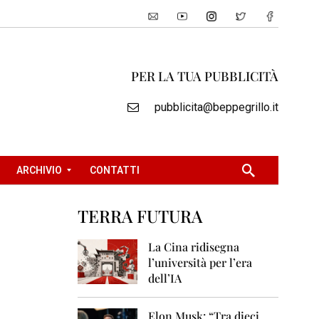
PER LA TUA PUBBLICITÀ
pubblicita@beppegrillo.it
ARCHIVIO
CONTATTI
TERRA FUTURA
2
0
La Cina ridisegna
0
l’università per l’era
5
dell’IA
2
0
Elon Musk: “Tra dieci