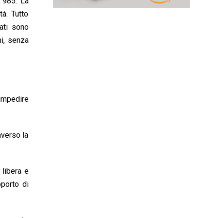
e 985. La
tà. Tutto
cati sono
ni, senza
impedire
averso la
 libera e
pporto di