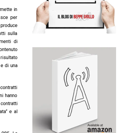
rmette in
isce per
n produce
tti sulla
menti di
contenuto
risultato
 e di una
contratti
nni hanno
contratti
ata” e al