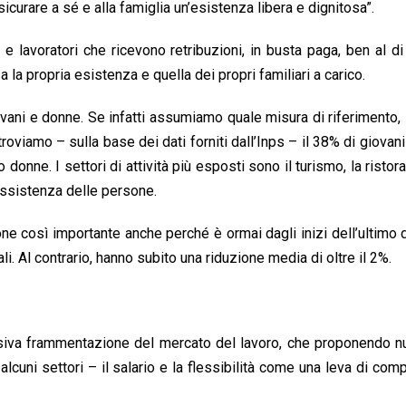
sicurare a sé e alla famiglia un’esistenza libera e dignitosa”.
ici e lavoratori che ricevono retribuzioni, in busta paga, ben al di
 la propria esistenza e quella dei propri familiari a carico.
vani e donne. Se infatti assumiamo quale misura di riferimento, 
ritroviamo – sulla base dei dati forniti dall’Inps – il 38% di giovan
onne. I settori di attività più esposti sono il turismo, la ristora
 e assistenza delle persone.
 così importante anche perché è ormai dagli inizi dell’ultimo
i. Al contrario, hanno subito una riduzione media di oltre il 2%.
ressiva frammentazione del mercato del lavoro, che proponendo
alcuni settori – il salario e la flessibilità come una leva di com