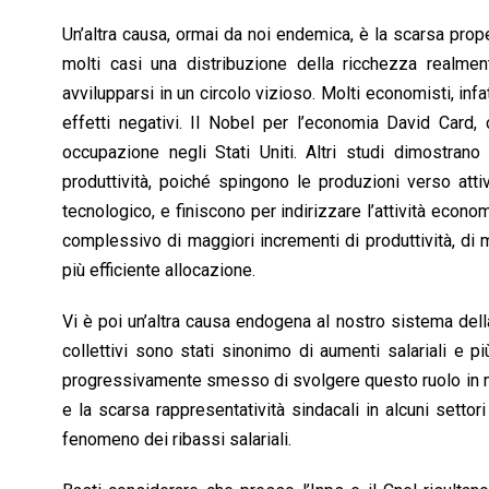
Un’altra causa, ormai da noi endemica, è la scarsa prop
molti casi una distribuzione della ricchezza realmen
avvilupparsi in un circolo vizioso. Molti economisti, inf
effetti negativi. Il Nobel per l’economia David Card, c
occupazione negli Stati Uniti. Altri studi dimostra
produttività, poiché spingono le produzioni verso atti
tecnologico, e finiscono per indirizzare l’attività econom
complessivo di maggiori incrementi di produttività, di
più efficiente allocazione.
Vi è poi un’altra causa endogena al nostro sistema della
collettivi sono stati sinonimo di aumenti salariali e p
progressivamente smesso di svolgere questo ruolo in molte
e la scarsa rappresentatività sindacali in alcuni settori
fenomeno dei ribassi salariali.