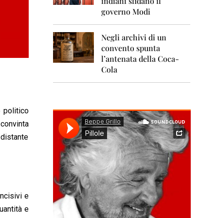
indiani sfidano il
0
1
governo Modi
1
Negli archivi di un
2
0
convento spunta
1
l’antenata della Coca-
2
Cola
2
0
1
3
 politico
convinta
2
0
 distante
1
4
2
0
1
ncisivi e
5
uantità e
2