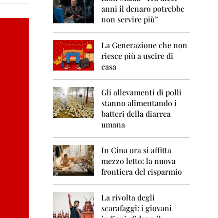
0
anni il denaro potrebbe
6
non servire più”
2
0
La Generazione che non
0
7
riesce più a uscire di
casa
2
0
0
Gli allevamenti di polli
8
stanno alimentando i
batteri della diarrea
2
umana
0
0
9
In Cina ora si affitta
mezzo letto: la nuova
2
frontiera del risparmio
0
1
0
La rivolta degli
scarafaggi: i giovani
2