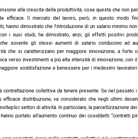
ensione alla crescita della produttività, cosa questa che non pe
te efficace. Il mercato del lavoro, però, in questo modo fin
atti, hanno dimostrato che l’introduzione di un salario minimo no
on i suoi studi, ha dimostrato, anzi, gli effetti positivi prodo
no che sovente gli stessi aumenti di salario conducono ad au
vità che si caratterizzano per maggiore innovazione, a forte 
ica verso investimenti a più alta intensità di innovazione, con il 
 maggiore soddisfazione e benessere per i medesimi lavoratori
 contrattazione collettiva da tenere presente. Se nel passato i 
iù efficace distribuzione, va considerato che negli ultimi dece
plici settori di attività. In particolare, la parcellizzazione dei 
 hanno portato all’aumento continuo dei cosiddetti “contratti pir