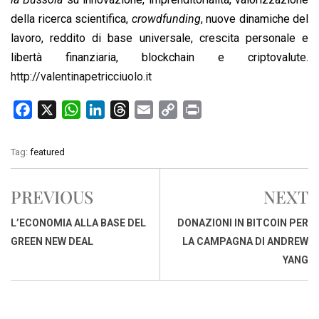
della ricerca scientifica,
crowdfunding
, nuove dinamiche del
lavoro, reddito di base universale, crescita personale e
libertà finanziaria, blockchain e criptovalute.
http://valentinapetricciuolo.it
F
X
W
L
T
E
C
P
a
h
i
h
m
o
r
c
a
n
r
a
p
i
Tag:
featured
e
t
k
e
i
y
n
b
s
e
a
l
L
t
PREVIOUS
NEXT
o
A
d
d
i
o
p
I
s
n
L’ECONOMIA ALLA BASE DEL
DONAZIONI IN BITCOIN PER
k
p
n
k
GREEN NEW DEAL
LA CAMPAGNA DI ANDREW
YANG