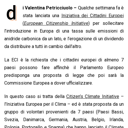
a
h
i
h
m
o
r
d
i Valentina Petricciuolo –
Qualche settimana fa è
c
a
n
r
a
p
i
e
stata lanciata una
t
k
e
Iniziativa dei Cittadini Europei
i
y
n
b
s
e
a
l
L
t
(
European Citizenship Initiative
)
per sollecitare
o
A
d
d
i
l’introduzione in Europa di una tassa sulle emissioni di
o
p
I
s
n
anidride carbonica da un lato, e l’erogazione di un dividendo
k
p
n
k
da distribuire a tutti in cambio dall’altro.
La ECI è la richiesta che i cittadini europei di almeno 7
paesi possono fare affinchè il Parlamento Europeo
predisponga una proposta di legge che poi sarà la
Commissione Europea a dover ufficializzare.
In questo caso si tratta della
Citizen’s Climate Initiative
–
l’Iniziativa Europea per il Clima – ed è stata proposta da un
gruppo di volontari provenienti da 7 paesi (Paesi Bassi,
Svezia, Danimarca, Germania, Austria, Belgio, Irlanda,
Polonia, Portogallo e Spagna) che hanno lanciato il
Climate